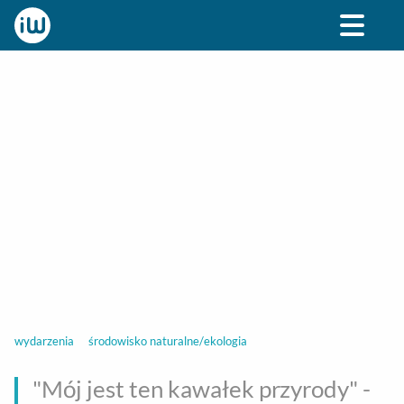
BIZNES
ROZRYWKA
SPOŁECZNE
STYL ŻY
wydarzenia
środowisko naturalne/ekologia
"Mój jest ten kawałek przyrody" -