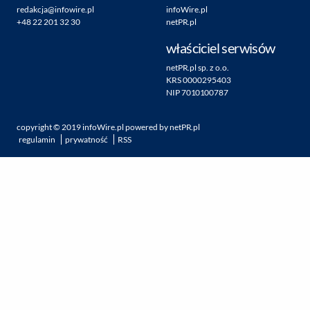
redakcja@infowire.pl
infoWire.pl
+48 22 201 32 30
netPR.pl
właściciel serwisów
netPR.pl sp. z o.o.
KRS 0000295403
NIP 7010100787
copyright ©
2019
infoWire.pl
powered by
netPR.pl
regulamin
prywatność
RSS