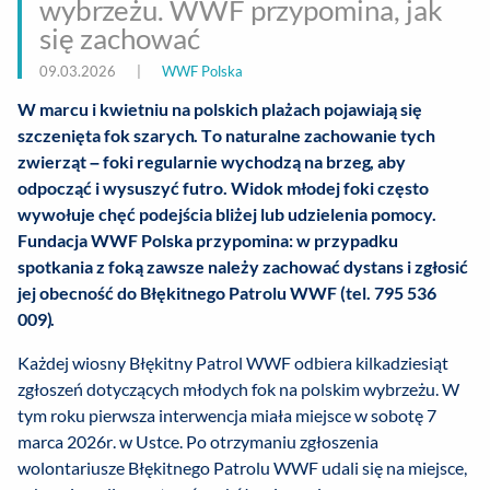
wybrzeżu. WWF przypomina, jak
się zachować
09.03.2026
|
WWF Polska
W marcu i kwietniu na polskich plażach pojawiają się
szczenięta fok szarych. To naturalne zachowanie tych
zwierząt – foki regularnie wychodzą na brzeg, aby
odpocząć i wysuszyć futro. Widok młodej foki często
wywołuje chęć podejścia bliżej lub udzielenia pomocy.
Fundacja WWF Polska przypomina: w przypadku
spotkania z foką zawsze należy zachować dystans i zgłosić
jej obecność do Błękitnego Patrolu WWF (tel. 795 536
009).
Każdej wiosny Błękitny Patrol WWF odbiera kilkadziesiąt
zgłoszeń dotyczących młodych fok na polskim wybrzeżu. W
tym roku pierwsza interwencja miała miejsce w sobotę 7
marca 2026r. w Ustce. Po otrzymaniu zgłoszenia
wolontariusze Błękitnego Patrolu WWF udali się na miejsce,