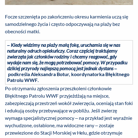
Focze szczenięta po zakończeniu okresu karmienia uczą się
samodzielnego życia i często odpoczywają na plaży bez
obecności matki.
–
Kiedy widzimy na plaży małą fokę, uruchamia się w nas
naturalny odruch opiekuńczy. Coraz częściej traktujemy
zwierzęta jak członków rodziny i chcemy reagować, gdy
wydaje nam się, że mogą potrzebować pomocy. W przypadku
dzikiej przyrody najlepszą pomocą jest jednak dystans
–
podkreśla Aleksandra Botur, koordynatorka Błękitnego
Patrolu WWF.
Po otrzymaniu zgłoszenia przeszkoleni członkowie
Błękitnego Patrolu WWF przyjeżdżają na miejsce,
zabezpieczają przestrzeń wokół zwierzęcia, oceniają stan foki
i edukują osoby przebywające w pobliżu. Jeśli zwierzę
wymaga specjalistycznej pomocy – na przykład jest wyraźnie
wychudzone, osłabione, ma widoczne rany – zostaje
przewiezione do Stacji Morskiej w Helu, gdzie otrzymuje