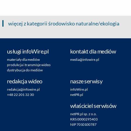
więcej z kategorii środowisko naturalne/ekologia
usługi infoWire.pl
kontakt dla mediów
materiały dla mediów
media@infowire.pl
produkcja i transmisje wideo
dystrybucja do mediów
redakcja wideo
nasze serwisy
redakcja@infowire.pl
infoWire.pl
+48 22 201 32 30
netPR.pl
właściciel serwisów
netPR.pl sp. z o.o.
KRS 0000295403
NIP 7010100787