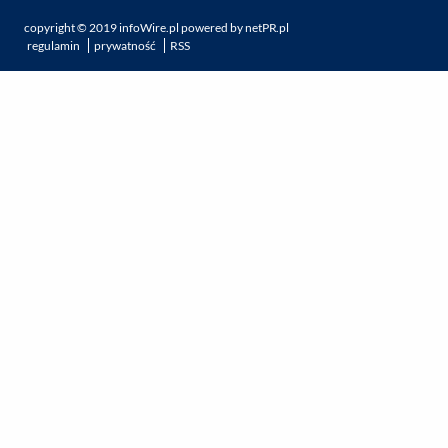
copyright ©
2019
infoWire.pl
powered by
netPR.pl
regulamin
prywatność
RSS