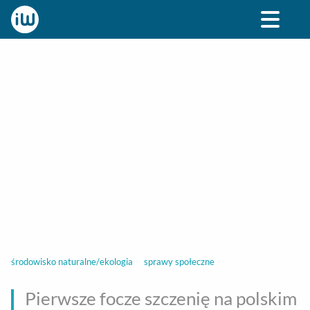
BIZNES
ROZRYWKA
SPOŁECZNE
STYL ŻY
środowisko naturalne/ekologia
sprawy społeczne
Pierwsze focze szczenię na polskim