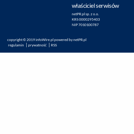
właściciel serwisów
netPR.pl sp. z o.o.
KRS 0000295403
NIP 7010100787
copyright ©
2019
infoWire.pl
powered by
netPR.pl
regulamin
prywatność
RSS