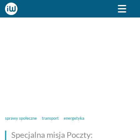
BIZNES
ROZRYWKA
SPOŁECZNE
STYL ŻY
sprawy społeczne
transport
energetyka
Specjalna misja Poczty: