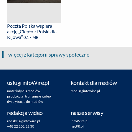
Poczta Polska wspiera
akcję „Ciepło z Polski dla
Kijowa”
0.17 MB
więcej z kategorii sprawy społeczne
usługi infoWire.pl
kontakt dla mediów
materiały dla mediów
media@infowire.pl
produkcja i transmisje wideo
dystrybucja do mediów
redakcja wideo
nasze serwisy
redakcja@infowire.pl
infoWire.pl
+48 22 201 32 30
netPR.pl