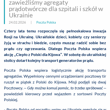
zawieźliśmy agregaty
prądotwórcze dla szpitali i szkół w
Ukrainie
24.02.2026
|
Poczta Polska
Cztery lata temu rozpoczęła się pełnoskalowa inwazja
Rosji na Ukrainę. Ukraińskie dzieci, kobiety czy seniorzy
żyją w strachu i biedzie, często musząc radzić sobie bez
prądu czy ogrzewania. Dlatego Poczta Polska wspiera
akcję „Ciepło z Polski dla Kijowa”. W sobotę do ukraińskiej
stolicy dotarł kolejny transport generatorów prądu.
Poczta Polska wspiera logistycznie akcję transportu
agregatów. Wypełniony cennymi urządzeniami pocztowy tir
ruszył w piątek z Polski do Kijowa. Misji podjęli się dwaj
Pocztowcy. –
Gdy można komuś pomóc, to trzeba spróbować
–
powiedzieli kierowcy przed wyjazdem z sortowni Poczty
Polskiej.
- Poczta Polska od początku wojny na Ukrainie angażuje się w