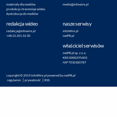
materiały dla mediów
media@infowire.pl
produkcja i transmisje wideo
dystrybucja do mediów
redakcja wideo
nasze serwisy
redakcja@infowire.pl
infoWire.pl
+48 22 201 32 30
netPR.pl
właściciel serwisów
netPR.pl sp. z o.o.
KRS 0000295403
NIP 7010100787
copyright ©
2019
infoWire.pl
powered by
netPR.pl
regulamin
prywatność
RSS