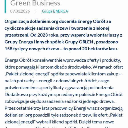
Green Business
09.01.2026
|
Grupa ENERGA
Organizacja dotlenieni.org doceniła Energę Obrót za
cykliczne akcje sadzenia drzew i tworzenie zielonej
przestrzeni. Od 2023 roku, przy wsparciu wolontariuszy z
Grupy Energa i innych spółek Grupy ORLEN , posadzono
158 tysięcy nowych drzew – to ponad 20 hektarów lasu.
Energa Obrót konsekwentnie wprowadza oferty i produkty,
które pomagają klientom dbać o środowisko. W ramach ofert
„Pakiet zielonej energii” spółka zapewniała klientom zakup –
na ich potrzeby – energii z odnawialnych źródeł, czego
potwierdzeniem są certyfikaty z gwarancją pochodzenia.
Dodatkowo przy każdym sprzedanym pakiecie Energa Obrót
zobowiązuje się do zasadzenia sadzonki jednego drzewa.
Przez ostatnie trzy lata pracownicy Energi wraz z organizacją
dotlenieni.org posadzili tyle sadzonek drzew, ile ofert „Pakiet
zielonej energii” wybrali klienci spółki. Dzięki temu nowe