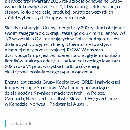
pierwsze trzy kwartały 2025 roku źródła odnawialne Grupy
wyprodukowały łącznie ok. 1,1 TWh energii elektrycznej, co
stanowiło 46 proc. całej produkcji brutto ze wszystkich
źródeł wytwórczych Grupy w tym okresie.
Sieć dystrybucyjna Grupy Energa liczy 200 tys. km i obejmuje
swoim zasięgiem ok. ¼ kraju, zasilając ok. 3,4 mln klientów. Aż
1/3 wszystkich OZE działających w Polsce podłączona jest
do linii dystrybucyjnych Energi Operatora – to aktywa
o łącznej mocy przekraczającej 10 GW. W obszarze
dystrybucji Grupa jest też liderem pod względem montażu
liczników zdalnego odczytu – na koniec trzeciego kwartału
2025 roku 91 proc. wszystkich odbiorców energii
elektrycznej posiadało tego typu urządzenia.
Energa jest częścią Grupy Kapitałowej ORLEN, największej
firmy w Europie Środkowo-Wschodniej, prowadzącej
działalność na 9 rynkach macierzystych – w Polsce,
Czechach, Niemczech, na Litwie, Słowacji, Węgrzech oraz
w Kanadzie, Norwegii, Pakistanie i Austrii.
załączniki