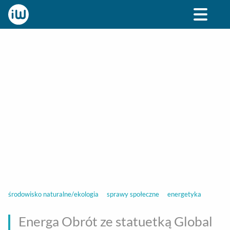
BIZNES
ROZRYWKA
SPOŁECZNE
STYL ŻY
środowisko naturalne/ekologia
sprawy społeczne
energetyka
Energa Obrót ze statuetką Global