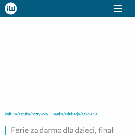
BIZNES
ROZRYWKA
SPOŁECZNE
STYL ŻY
kultura/sztuka/rozrywka
nauka/edukacja/szkolenia
Ferie za darmo dla dzieci, finał