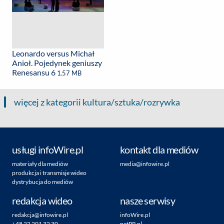
Leonardo versus Michał
Anioł. Pojedynek geniuszy
Renesansu 6
1.57 MB
więcej z kategorii kultura/sztuka/rozrywka
usługi infoWire.pl
kontakt dla mediów
materiały dla mediów
media@infowire.pl
produkcja i transmisje wideo
dystrybucja do mediów
redakcja wideo
nasze serwisy
redakcja@infowire.pl
infoWire.pl
+48 22 201 32 30
netPR.pl