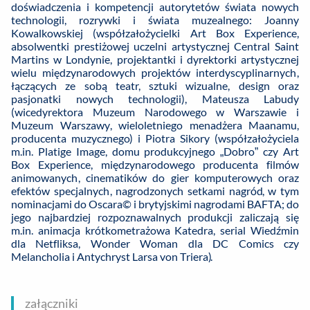
doświadczenia i kompetencji autorytetów świata nowych
technologii, rozrywki i świata muzealnego: Joanny
Kowalkowskiej (współzałożycielki Art Box Experience,
absolwentki prestiżowej uczelni artystycznej Central Saint
Martins w Londynie, projektantki i dyrektorki artystycznej
wielu międzynarodowych projektów interdyscyplinarnych,
łączących ze sobą teatr, sztuki wizualne, design oraz
pasjonatki nowych technologii), Mateusza Labudy
(wicedyrektora Muzeum Narodowego w Warszawie i
Muzeum Warszawy, wieloletniego menadżera Maanamu,
producenta muzycznego) i Piotra Sikory (współzałożyciela
m.in. Platige Image, domu produkcyjnego „Dobro” czy Art
Box Experience, międzynarodowego producenta filmów
animowanych, cinematików do gier komputerowych oraz
efektów specjalnych, nagrodzonych setkami nagród, w tym
nominacjami do Oscara© i brytyjskimi nagrodami BAFTA; do
jego najbardziej rozpoznawalnych produkcji zaliczają się
m.in. animacja krótkometrażowa Katedra, serial Wiedźmin
dla Netfliksa, Wonder Woman dla DC Comics czy
Melancholia i Antychryst Larsa von Triera).
załączniki