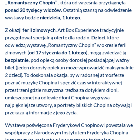
„Romantyczny Chopin”
, która od września przyciągnęła
ponad 20 tysięcy widzów
. Ostatnią szansą na odwiedzenie
wystawy będzie
niedziela, 1 lutego
.
Z okazji
ferii zimowych
, Art Box Experience tradycyjnie
przygotował specjalną ofertę dla rodzin.
Dzieci
, które
odwiedzą wystawę „Romantyczny Chopin” w okresie ferii
zimowych (
od 17 stycznia do 1 lutego
), mogą zwiedzać ją
bezpłatnie
, pod opieką osoby dorosłej posiadającej ważny
bilet (jeden dorosły opiekun może wprowadzić maksymalnie
2 dzieci). To doskonała okazja, by w radosnej atmosferze
poznać muzykę Chopina i spędzić czas w interaktywnej
przestrzeni gdzie muzyczna rzeźba za dotykiem dłoni,
umieszczonej na odlewie dłoni Chopina wygrywa
najpiękniejsze utwory, a portrety bliskich Chopina ożywają i
przekazują informacje z jego życia.
Wystawa poświęcona Fryderykowi Chopinowi powstała we
współpracy z Narodowym Instytutem Fryderyka Chopina
łączy muzykę, malarstwo i nowoczesne technologie.