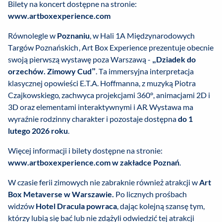
Bilety na koncert dostępne na stronie:
www.artboxexperience.com
Równolegle w
Poznaniu
, w Hali 1A Międzynarodowych
Targów Poznańskich, Art Box Experience prezentuje obecnie
swoją pierwszą wystawę poza Warszawą -
„Dziadek do
orzechów. Zimowy Cud”
. Ta immersyjna interpretacja
klasycznej opowieści E.T.A. Hoffmanna, z muzyką Piotra
Czajkowskiego, zachwyca projekcjami 360°, animacjami 2D i
3D oraz elementami interaktywnymi i AR. Wystawa ma
wyraźnie rodzinny charakter i pozostaje dostępna
do 1
lutego 2026 roku
.
Więcej informacji i bilety dostępne na stronie:
www.artboxexperience.com w zakładce Poznań
.
W czasie ferii zimowych nie zabraknie również atrakcji w
Art
Box Metaverse w Warszawie.
Po licznych prośbach
widzów
Hotel Dracula powraca
, dając kolejną szansę tym,
którzy lubią się bać lub nie zdążyli odwiedzić tej atrakcji