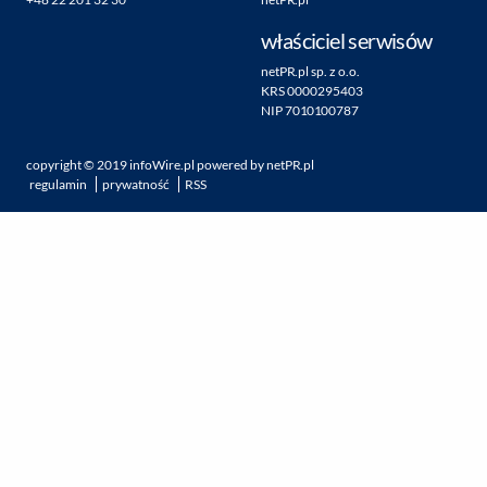
właściciel serwisów
netPR.pl sp. z o.o.
KRS 0000295403
NIP 7010100787
copyright ©
2019
infoWire.pl
powered by
netPR.pl
regulamin
prywatność
RSS