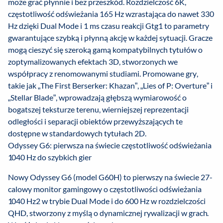
może grać płynnie i bez przeszkód. Rozdzielczość 6K,
częstotliwość odświeżania 165 Hz wzrastająca do nawet 330
Hz dzięki Dual Mode i 1 ms czasu reakcji Gtg1 to parametry
gwarantujące szybką i płynną akcję w każdej sytuacji. Gracze
mogą cieszyć się szeroką gamą kompatybilnych tytułów o
zoptymalizowanych efektach 3D, stworzonych we
współpracy z renomowanymi studiami. Promowane gry,
takie jak „The First Berserker: Khazan”, „Lies of P: Overture” i
„Stellar Blade”, wprowadzają głębszą wymiarowość o
bogatszej teksturze terenu, wierniejszej reprezentacji
odległości i separacji obiektów przewyższających te
dostępne w standardowych tytułach 2D.
Odyssey G6: pierwsza na świecie częstotliwość odświeżania
1040 Hz do szybkich gier
Nowy Odyssey G6 (model G60H) to pierwszy na świecie 27-
calowy monitor gamingowy o częstotliwości odświeżania
1040 Hz2 w trybie Dual Mode i do 600 Hz w rozdzielczości
QHD, stworzony z myślą o dynamicznej rywalizacji w grach.