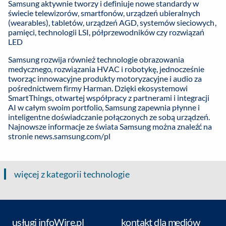
Samsung aktywnie tworzy i definiuje nowe standardy w
świecie telewizorów, smartfonów, urządzeń ubieralnych
(wearables), tabletów, urządzeń AGD, systemów sieciowych,
pamięci, technologii LSI, półprzewodników czy rozwiązań
LED
Samsung rozwija również technologie obrazowania
medycznego, rozwiązania HVAC i robotykę, jednocześnie
tworząc innowacyjne produkty motoryzacyjne i audio za
pośrednictwem firmy Harman. Dzięki ekosystemowi
SmartThings, otwartej współpracy z partnerami i integracji
AI w całym swoim portfolio, Samsung zapewnia płynne i
inteligentne doświadczanie połączonych ze sobą urządzeń.
Najnowsze informacje ze świata Samsung można znaleźć na
stronie
news.samsung.com/pl
więcej z kategorii technologie
usługi infoWire.pl
kontakt dla mediów