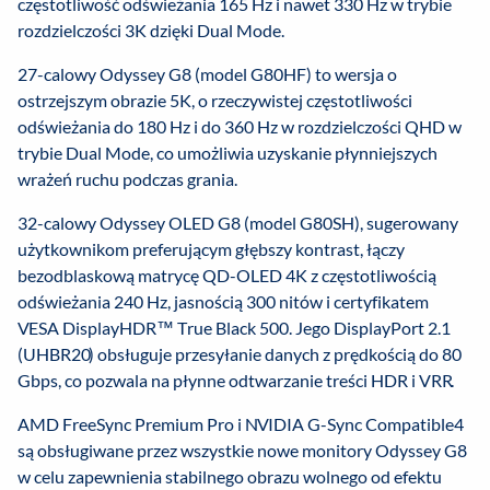
częstotliwość odświeżania 165 Hz i nawet 330 Hz w trybie
rozdzielczości 3K dzięki Dual Mode.
27-calowy Odyssey G8 (model G80HF) to wersja o
ostrzejszym obrazie 5K, o rzeczywistej częstotliwości
odświeżania do 180 Hz i do 360 Hz w rozdzielczości QHD w
trybie Dual Mode, co umożliwia uzyskanie płynniejszych
wrażeń ruchu podczas grania.
32-calowy Odyssey OLED G8 (model G80SH), sugerowany
użytkownikom preferującym głębszy kontrast, łączy
bezodblaskową matrycę QD-OLED 4K z częstotliwością
odświeżania 240 Hz, jasnością 300 nitów i certyfikatem
VESA DisplayHDR™ True Black 500. Jego DisplayPort 2.1
(UHBR20) obsługuje przesyłanie danych z prędkością do 80
Gbps, co pozwala na płynne odtwarzanie treści HDR i VRR.
AMD FreeSync Premium Pro i NVIDIA G-Sync Compatible4
są obsługiwane przez wszystkie nowe monitory Odyssey G8
w celu zapewnienia stabilnego obrazu wolnego od efektu