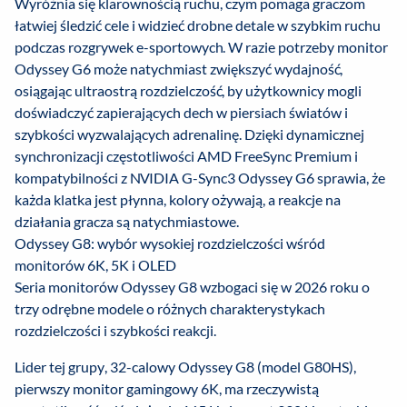
Wyróżnia się klarownością ruchu, czym pomaga graczom
łatwiej śledzić cele i widzieć drobne detale w szybkim ruchu
podczas rozgrywek e-sportowych. W razie potrzeby monitor
Odyssey G6 może natychmiast zwiększyć wydajność,
osiągając ultraostrą rozdzielczość, by użytkownicy mogli
doświadczyć zapierających dech w piersiach światów i
szybkości wyzwalających adrenalinę. Dzięki dynamicznej
synchronizacji częstotliwości AMD FreeSync Premium i
kompatybilności z NVIDIA G-Sync3 Odyssey G6 sprawia, że
każda klatka jest płynna, kolory ożywają, a reakcje na
działania gracza są natychmiastowe.
Odyssey G8: wybór wysokiej rozdzielczości wśród
monitorów 6K, 5K i OLED
Seria monitorów Odyssey G8 wzbogaci się w 2026 roku o
trzy odrębne modele o różnych charakterystykach
rozdzielczości i szybkości reakcji.
Lider tej grupy, 32-calowy Odyssey G8 (model G80HS),
pierwszy monitor gamingowy 6K, ma rzeczywistą