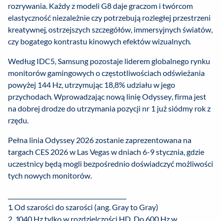
rozrywania. Każdy z modeli G8 daje graczom i twórcom
elastyczność niezależnie czy potrzebują rozległej przestrzeni
kreatywnej, ostrzejszych szczegółów, immersyjnych światów,
czy bogatego kontrastu kinowych efektów wizualnych.
Według IDC5, Samsung pozostaje liderem globalnego rynku
monitorów gamingowych o częstotliwościach odświeżania
powyżej 144 Hz, utrzymując 18,8% udziału w jego
przychodach. Wprowadzając nową linię Odyssey, firma jest
na dobrej drodze do utrzymania pozycji nr 1 już siódmy rok z
rzędu.
Pełna linia Odyssey 2026 zostanie zaprezentowana na
targach CES 2026 w Las Vegas w dniach 6-9 stycznia, gdzie
uczestnicy będą mogli bezpośrednio doświadczyć możliwości
tych nowych monitorów.
________________________________________
1. Od szarości do szarości (ang. Gray to Gray)
2. 1040 Hz tylko w rozdzielczości HD. Do 600 Hz w