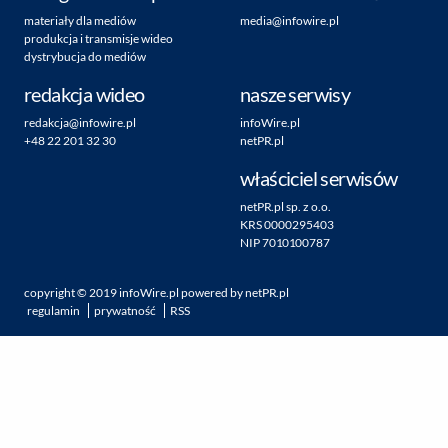
materiały dla mediów
media@infowire.pl
produkcja i transmisje wideo
dystrybucja do mediów
redakcja wideo
nasze serwisy
redakcja@infowire.pl
infoWire.pl
+48 22 201 32 30
netPR.pl
właściciel serwisów
netPR.pl sp. z o.o.
KRS 0000295403
NIP 7010100787
copyright ©
2019
infoWire.pl
powered by
netPR.pl
regulamin
prywatność
RSS