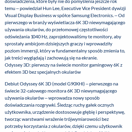
doświadczenia, które były nie do pomyślenia jeszcze rok
temu – powiedział Hun Lee, Executive Vice President dywizji
Visual Display Business w spółce Samsung Electronics. – Od
pierwszego w branży wyświetlacza 6K 3D niewymagającego
używania okularów, do przełomowej częstotliwości
odświeżania 1040 Hz, zaprojektowaliśmy te monitory, aby
sprostały ambicjom dzisiejszych graczy i wprowadziły
poziom immersji, który w fundamentalny sposób zmienia to,
jak treści wyglądają i zachowują się na ekranie.
Odyssey 3D: pierwszy na świecie monitor gamingowy 6K z
efektem 3D bez specjalnych okularów
Debiut Odyssey 6K 3D (model G90XHl) – pierwszego na
świecie 32-calowego monitora 6K 3D niewymagającego
używania okularów – wprowadza nowy sposób
doświadczania rozgrywki. Śledząc ruchy gałek ocznych
użytkownika, urządzenie dostosowuje głębię i perspektywę,
tworząc warstwami wrażenie trójwymiarowości bez
potrzeby korzystania z okularów, dzięki czemu użytkownik