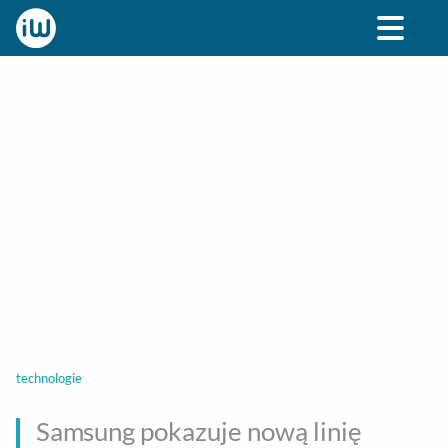
BIZNES
ROZRYWKA
SPOŁECZNE
STYL ŻY
technologie
Samsung pokazuje nową linię