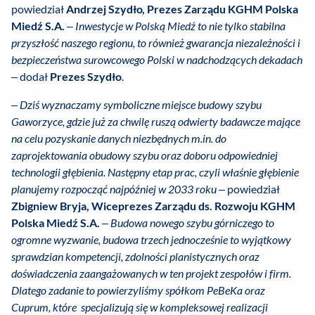
powiedział
Andrzej Szydło, Prezes Zarządu KGHM Polska
Miedź S.A.
–
Inwestycje w Polską Miedź to nie tylko stabilna
przyszłość naszego regionu, to również gwarancja niezależności i
bezpieczeństwa surowcowego Polski w nadchodzących dekadach
– dodał
Prezes Szydło
.
– Dziś wyznaczamy symboliczne miejsce budowy szybu
Gaworzyce, gdzie już za chwilę ruszą odwierty badawcze mające
na celu pozyskanie danych niezbędnych m.in. do
zaprojektowania obudowy szybu oraz doboru odpowiedniej
technologii głębienia. Następny etap prac, czyli właśnie głębienie
planujemy rozpocząć najpóźniej w 2033 roku
– powiedział
Zbigniew Bryja, Wiceprezes Zarządu ds. Rozwoju KGHM
Polska Miedź S.A.
– Budowa nowego szybu górniczego to
ogromne wyzwanie, budowa trzech jednocześnie to wyjątkowy
sprawdzian kompetencji, zdolności planistycznych oraz
doświadczenia zaangażowanych w ten projekt zespołów i firm.
Dlatego zadanie to powierzyliśmy spółkom PeBeKa oraz
Cuprum, które specjalizują się w kompleksowej realizacji