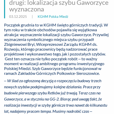
drugi: lokalizacja szybu Gaworzyce
wyznaczona
03.12.2025
|
KGHM Polska Miedź
Początek grudnia to w KGHM święto górniczych tradycji. W
tym roku w trakcie obchodów pojawiła się wyjątkowa
atrakcja: wyznaczenie lokalizacji szybu Gaworzyce. Przywilej
wyznaczenia symbolicznego miejsca szybu przypadł
Zbigniewowi Bryi, Wiceprezesowi Zarządu KGHM ds.
Rozwoju, którego pracownicy będą nadzorować prace
projektowe i wykonawstwo tego, jak i pozostałych szybów.
Gest ten oznacza nie tylko początek robót – to ważny
moment w realizacji ambitnego programu inwestycyjnego
Polskiej Miedzi. Szyb Gaworzyce będzie funkcjonował w
ramach Zakładów Górniczych Polkowice-Sieroszowice.
– W ślad za ogłoszoną decyzją o rozpoczęciu budowy trzech
nowych szybów podejmujemy kolejne działania. Prace przy
budowie pierwszego szybu Retków już trwają. Teraz czas na
Gaworzyce, a w styczniu na GG-2. Biorąc pod uwagę fakt, że
realizacja inwestycji w szyby górnicze trwa nawet do kilkunastu
lat, nadajemy pracom tempa. Musimy nadrobić czas –