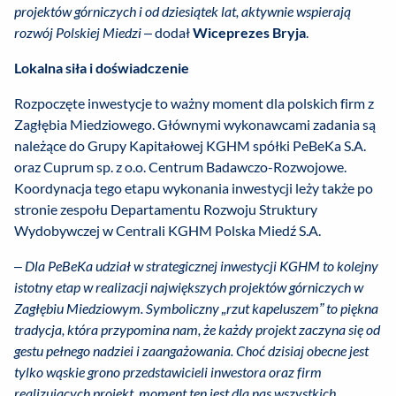
projektów górniczych i od dziesiątek lat, aktywnie wspierają
rozwój Polskiej Miedzi –
dodał
Wiceprezes Bryja
.
Lokalna siła i doświadczenie
Rozpoczęte inwestycje to ważny moment dla polskich firm z
Zagłębia Miedziowego. Głównymi wykonawcami zadania są
należące do Grupy Kapitałowej KGHM spółki PeBeKa S.A.
oraz Cuprum sp. z o.o. Centrum Badawczo-Rozwojowe.
Koordynacja tego etapu wykonania inwestycji leży także po
stronie zespołu Departamentu Rozwoju Struktury
Wydobywczej w Centrali KGHM Polska Miedź S.A.
– Dla PeBeKa udział w strategicznej inwestycji KGHM to kolejny
istotny etap w realizacji największych projek­tów górniczych w
Zagłębiu Miedziowym. Symboliczny „rzut kapeluszem” to piękna
tradycja, która przypomina nam, że każdy projekt zaczyna się od
gestu pełnego nadziei i zaangażowania. Choć dzisiaj obecne jest
tylko wąskie grono przedstawicieli inwestora oraz firm
realizujących projekt, moment ten jest dla nas wszystkich