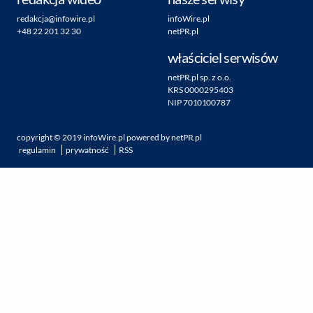
redakcja@infowire.pl
infoWire.pl
+48 22 201 32 30
netPR.pl
właściciel serwisów
netPR.pl sp. z o.o.
KRS 0000295403
NIP 7010100787
copyright ©
2019
infoWire.pl
powered by
netPR.pl
regulamin
prywatność
RSS