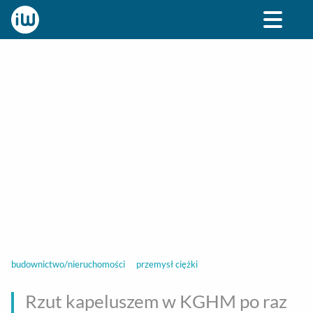
BIZNES
ROZRYWKA
SPOŁECZNE
STYL ŻY
budownictwo/nieruchomości
przemysł ciężki
Rzut kapeluszem w KGHM po raz