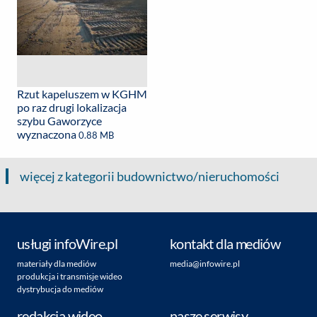
Rzut kapeluszem w KGHM
po raz drugi lokalizacja
szybu Gaworzyce
wyznaczona
0.88 MB
więcej z kategorii budownictwo/nieruchomości
usługi infoWire.pl
kontakt dla mediów
materiały dla mediów
media@infowire.pl
produkcja i transmisje wideo
dystrybucja do mediów
redakcja wideo
nasze serwisy