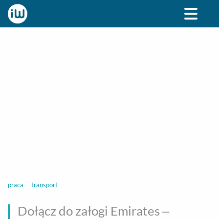
BIZNES
ROZRYWKA
SPOŁECZNE
STYL ŻY
praca
transport
Dołącz do załogi Emirates –