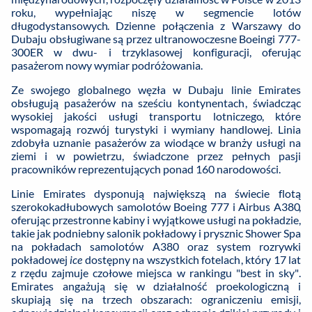
roku, wypełniając niszę w segmencie lotów
długodystansowych. Dzienne połączenia z Warszawy do
Dubaju obsługiwane są przez ultranowoczesne Boeingi 777-
300ER w dwu- i trzyklasowej konfiguracji, oferując
pasażerom nowy wymiar podróżowania.
Ze swojego globalnego węzła w Dubaju linie Emirates
obsługują pasażerów na sześciu kontynentach, świadcząc
wysokiej jakości usługi transportu lotniczego, które
wspomagają rozwój turystyki i wymiany handlowej. Linia
zdobyła uznanie pasażerów za wiodące w branży usługi na
ziemi i w powietrzu, świadczone przez pełnych pasji
pracowników reprezentujących ponad 160 narodowości.
Linie Emirates dysponują największą na świecie flotą
szerokokadłubowych samolotów Boeing 777 i Airbus A380,
oferując przestronne kabiny i wyjątkowe usługi na pokładzie,
takie jak podniebny salonik pokładowy i prysznic Shower Spa
na pokładach samolotów A380 oraz system rozrywki
pokładowej
ice
dostępny na wszystkich fotelach, który 17 lat
z rzędu zajmuje czołowe miejsca w rankingu "best in sky".
Emirates angażują się w działalność proekologiczną i
skupiają się na trzech obszarach: ograniczeniu emisji,