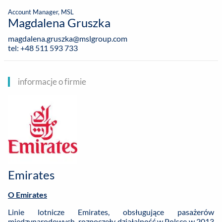
Account Manager, MSL
Magdalena Gruszka
magdalena.gruszka@mslgroup.com
tel: +48 511 593 733
informacje o firmie
Emirates
O Emirates
Linie lotnicze Emirates, obsługujące pasażerów
międzynarodowych, rozpoczęły działalność w Polsce w 2013