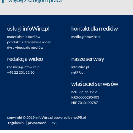
więcej z kategorii praca
usługi infoWire.pl
kontakt dla mediów
materiały dla mediów
media@infowire.pl
produkcja i transmisje wideo
dystrybucja do mediów
redakcja wideo
nasze serwisy
redakcja@infowire.pl
infoWire.pl
+48 22 201 32 30
netPR.pl
właściciel serwisów
netPR.pl sp. z o.o.
KRS 0000295403
NIP 7010100787
copyright ©
2019
infoWire.pl
powered by
netPR.pl
regulamin
prywatność
RSS