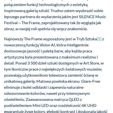
połączeniem funkcji technologicznych z estetyką
inspirowaną galerią sztuki. Trudno zatem wyobrazić sobie
lepszego partnera do wydarzenia jakim jest SILENCE Music
Festival – The Frame, zaprojektowany tak że wygląda jak
obraz, w swojej roli spełnia się wręcz znakomicie.
Najnowszy The Frame wyposażony jest w Tryb Sztuka
[1]
z
nowoczesną funkcją Vision AI, która inteligentnie
dostosowuje jasność i paletę barw, aby każda praca
artystyczna była prezentowana z maksimum realizmu i
detali. Ponad 3 500 dzieł sztuki dostępnych w Art Store, w
tym ikoniczne prace z największych światowych muzeów,
pozwalają użytkownikom telewizora zamienić ścianę w
unikatową galerię. Matowa powłoka ekranu Glare-Free
eliminuje z kolei odblaski i zapewnia naturalne
odwzorowanie kolorów, nawet przy intensywnym
oświetleniu. Zaawansowana matryca QLED z
podświetleniem Mini LED oraz rozdzielczość 4K UHD
gwarantuje żywe kolory, głęboki kontrast i doskonałą jakość