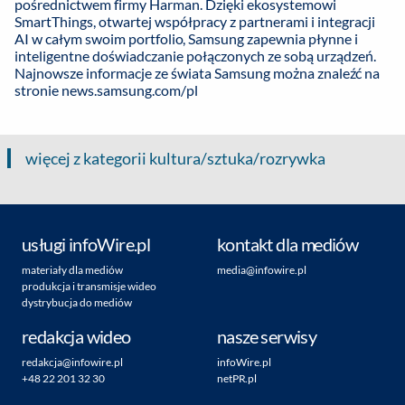
pośrednictwem firmy Harman. Dzięki ekosystemowi
SmartThings, otwartej współpracy z partnerami i integracji
AI w całym swoim portfolio, Samsung zapewnia płynne i
inteligentne doświadczanie połączonych ze sobą urządzeń.
Najnowsze informacje ze świata Samsung można znaleźć na
stronie
news.samsung.com/pl
więcej z kategorii kultura/sztuka/rozrywka
usługi infoWire.pl
kontakt dla mediów
materiały dla mediów
media@infowire.pl
produkcja i transmisje wideo
dystrybucja do mediów
redakcja wideo
nasze serwisy
redakcja@infowire.pl
infoWire.pl
+48 22 201 32 30
netPR.pl