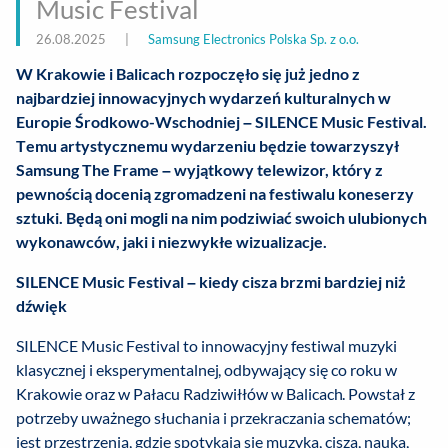
Music Festival
26.08.2025
|
Samsung Electronics Polska Sp. z o.o.
W Krakowie i Balicach rozpoczęło się już jedno z
najbardziej innowacyjnych wydarzeń kulturalnych w
Europie Środkowo-Wschodniej – SILENCE Music Festival.
Temu artystycznemu wydarzeniu będzie towarzyszył
Samsung The Frame – wyjątkowy telewizor, który z
pewnością docenią zgromadzeni na festiwalu koneserzy
sztuki. Będą oni mogli na nim podziwiać swoich ulubionych
wykonawców, jaki i niezwykłe wizualizacje.
SILENCE Music Festival – kiedy cisza brzmi bardziej niż
dźwięk
SILENCE Music Festival to innowacyjny festiwal muzyki
klasycznej i eksperymentalnej, odbywający się co roku w
Krakowie oraz w Pałacu Radziwiłłów w Balicach. Powstał z
potrzeby uważnego słuchania i przekraczania schematów;
jest przestrzenią, gdzie spotykają się muzyka, cisza, nauka,