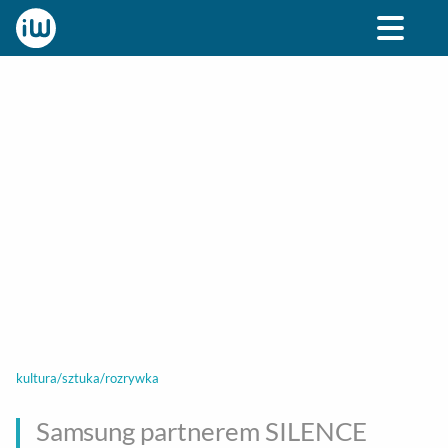
BIZNES
ROZRYWKA
SPOŁECZNE
STYL ŻY
kultura/sztuka/rozrywka
Samsung partnerem SILENCE