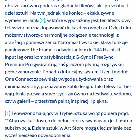
obrazu zarówno podczas oglądania filmów, jak i prezentacji
dzieł sztuki. Na tym jednak nie koniec – ekskluzywne
wymienne ramki
[2]
, w które wyposażony jest ten lifestylowy
telewizor można dopasować do każdego wnętrza. Dzięki nim
możemy stworzyć harmonijne połączenie technologii z
aranżacją pomieszczenia. Natomiast wysokiej klasy funkcje
gamingowe The Frame z odświeżaniem do 144 Hz, niski
input lag oraz kompatybilnością z G-Sync i FreeSync
Premium Pro gwarantują zaś graczom płynną rozgrywkę i
pełne zanurzenie. Ponadto intuicyjny system Tizen i moduł
One Connect zapewniają wygodę użytkowania oraz
minimalistyczny, pozbawiony kabli design. Taki telewizor bez
wątpienia pozwala stworzyć –zarówno na festiwalu, w domu,
czy w galerii – przestrzeń pełną inspiracji i piękna.
[1]
Telewizor działający w Trybie Sztuka wciąż pobiera prąd.
**Aby uzyskać dostęp do pełnej oferty, wymagana jest płatna
subskrypcja. Dzieła sztuki w Art Store mogą ulec zmianie bez
wcześniejszego powiadomienia.