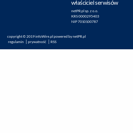
właściciel serwisów
netPR.pl sp. z o.o.
KRS 0000295403
NIP 7010100787
copyright ©
2019
infoWire.pl
powered by
netPR.pl
regulamin
prywatność
RSS