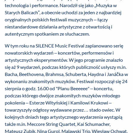
technologia i performance. Narodził się jako „Muzyka w
Starych Balicach”, a obecnie uchodzi za jeden z najbardziej
oryginalnych polskich festiwali muzycznych – łączy
niestandardowe działania artystyczne z otwartością i
autentycznym spotkaniem ze słuchaczem.
W tym roku na SILENCE Music Festival zaplanowano serię
nowatorskich wydarzeń – koncertów, performensów i
artystycznych eksperymentów. W jego programie znalazło
się aż 9 wydarzeń, podczas których publiczność usłyszy m.in.
Bacha, Beethovena, Brahmsa, Schuberta, Haydna i Janáčka w
wykonaniu znakomitych muzyków. Festiwal rozpoczął się 24
sierpnia o godz. 16.00 od "Planu Beeeeee" – koncertu,
podczas którego dwójce znakomitych muzyków młodego
pokolenia – Esterze Wityńskiej i Kamilowi Krukowi –
towarzyszyły odgłosy wydawane przez… stado owiec. W
kolejnych dniach tego artystycznego wydarzenia wystąpią
także m.in.
Meccore String Quartet, Kai Schumacher,
Mateusz Zubik, Nina Gurol, Malawski Trio, Wiesław Ochwat,