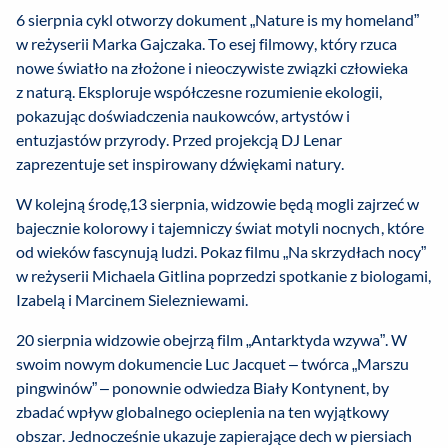
6 sierpnia cykl otworzy dokument „Nature is my homeland”
w reżyserii Marka Gajczaka. To esej filmowy, który rzuca
nowe światło na złożone i nieoczywiste związki człowieka
z naturą. Eksploruje współczesne rozumienie ekologii,
pokazując doświadczenia naukowców, artystów i
entuzjastów przyrody. Przed projekcją DJ Lenar
zaprezentuje set inspirowany dźwiękami natury.
W kolejną środę,13 sierpnia, widzowie będą mogli zajrzeć w
bajecznie kolorowy i tajemniczy świat motyli nocnych, które
od wieków fascynują ludzi. Pokaz filmu „Na skrzydłach nocy”
w reżyserii Michaela Gitlina poprzedzi spotkanie z biologami,
Izabelą i Marcinem Sielezniewami.
20 sierpnia widzowie obejrzą film „Antarktyda wzywa”. W
swoim nowym dokumencie Luc Jacquet – twórca „Marszu
pingwinów” – ponownie odwiedza Biały Kontynent, by
zbadać wpływ globalnego ocieplenia na ten wyjątkowy
obszar. Jednocześnie ukazuje zapierające dech w piersiach