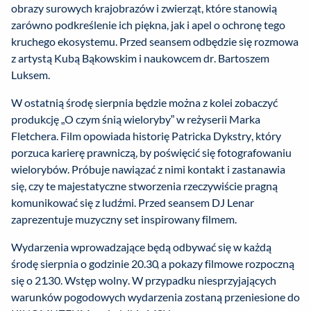
obrazy surowych krajobrazów i zwierząt, które stanowią
zarówno podkreślenie ich piękna, jak i apel o ochronę tego
kruchego ekosystemu. Przed seansem odbędzie się rozmowa
z artystą Kubą Bąkowskim i naukowcem dr. Bartoszem
Luksem.
W ostatnią środę sierpnia będzie można z kolei zobaczyć
produkcję „O czym śnią wieloryby” w reżyserii Marka
Fletchera. Film opowiada historię Patricka Dykstry, który
porzuca karierę prawniczą, by poświęcić się fotografowaniu
wielorybów. Próbuje nawiązać z nimi kontakt i zastanawia
się, czy te majestatyczne stworzenia rzeczywiście pragną
komunikować się z ludźmi. Przed seansem DJ Lenar
zaprezentuje muzyczny set inspirowany filmem.
Wydarzenia wprowadzające będą odbywać się w każdą
środę sierpnia o godzinie 20.30, a pokazy filmowe rozpoczną
się o 21.30. Wstęp wolny. W przypadku niesprzyjających
warunków pogodowych wydarzenia zostaną przeniesione do