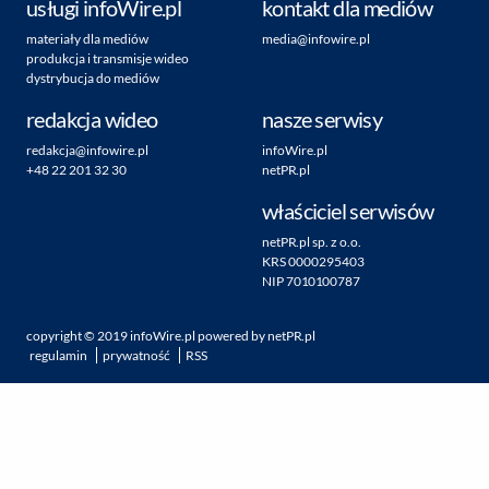
usługi infoWire.pl
kontakt dla mediów
materiały dla mediów
media@infowire.pl
produkcja i transmisje wideo
dystrybucja do mediów
redakcja wideo
nasze serwisy
redakcja@infowire.pl
infoWire.pl
+48 22 201 32 30
netPR.pl
właściciel serwisów
netPR.pl sp. z o.o.
KRS 0000295403
NIP 7010100787
copyright ©
2019
infoWire.pl
powered by
netPR.pl
regulamin
prywatność
RSS