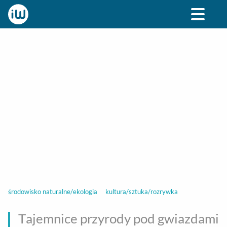
BIZNES
ROZRYWKA
SPOŁECZNE
STYL ŻY
środowisko naturalne/ekologia
kultura/sztuka/rozrywka
Tajemnice przyrody pod gwiazdami