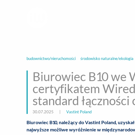
infoWire.pl
multimedialna ag
BIZNES
ROZ
budownictwo/nieruchomości
środowisko naturalne/ekologia
Biurowiec B10 we 
certyfikatem Wire
standard łączności
30.07.2025
|
Vastint Poland
Biurowiec B10, należący do Vastint Poland, uzyska
najwyższe możliwe wyróżnienie w międzynarodow