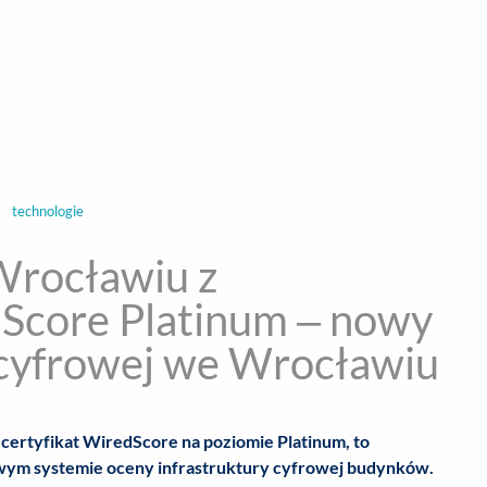
encja informacyjna
RYWKA
SPOŁECZNE
STYL ŻYCIA
TE
technologie
Wrocławiu z
dScore Platinum – nowy
 cyfrowej we Wrocławiu
ł certyfikat WiredScore na poziomie Platinum, to
ym systemie oceny infrastruktury cyfrowej budynków.