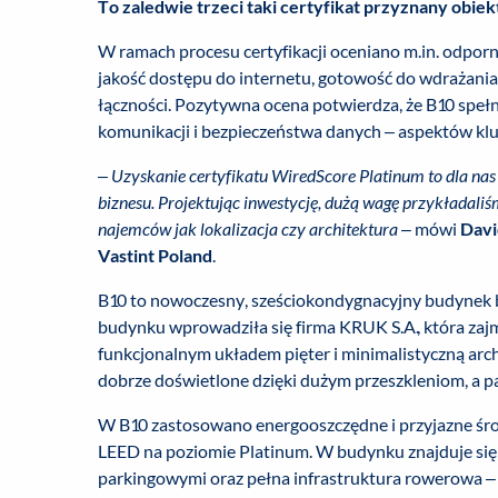
To zaledwie trzeci taki certyfikat przyznany ob
W ramach procesu certyfikacji oceniano m.in. odporn
jakość dostępu do internetu, gotowość do wdrażani
łączności. Pozytywna ocena potwierdza, że B10 speł
komunikacji i bezpieczeństwa danych – aspektów klu
–
Uzyskanie certyfikatu WiredScore Platinum to dla na
biznesu. Projektując inwestycję, dużą wagę przykładaliś
najemców jak lokalizacja czy architektura
– mówi
Davi
Vastint Poland
.
B10 to nowoczesny, sześciokondygnacyjny budynek 
budynku wprowadziła się firma KRUK S.A., która zajm
funkcjonalnym układem pięter i minimalistyczną ar
dobrze doświetlone dzięki dużym przeszkleniom, a pa
W B10 zastosowano energooszczędne i przyjazne środ
LEED na poziomie Platinum. W budynku znajduje si
parkingowymi oraz pełna infrastruktura rowerowa – w 