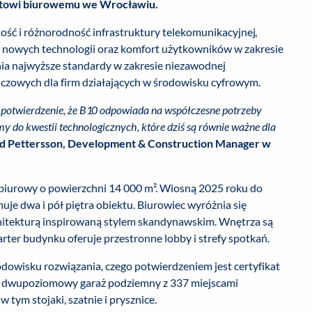
iektowi biurowemu we Wrocławiu.
ość i różnorodność infrastruktury telekomunikacyjnej,
a nowych technologii oraz komfort użytkowników w zakresie
nia najwyższe standardy w zakresie niezawodnej
czowych dla firm działających w środowisku cyfrowym.
s potwierdzenie, że B10 odpowiada na współczesne potrzeby
my do kwestii technologicznych, które dziś są równie ważne dla
d Pettersson, Development & Construction Manager w
biurowy o powierzchni 14 000 m². Wiosną 2025 roku do
uje dwa i pół piętra obiektu. Biurowiec wyróżnia się
chitekturą inspirowaną stylem skandynawskim. Wnętrza są
rter budynku oferuje przestronne lobby i strefy spotkań.
owisku rozwiązania, czego potwierdzeniem jest certyfikat
ę dwupoziomowy garaż podziemny z 337 miejscami
tym stojaki, szatnie i prysznice.