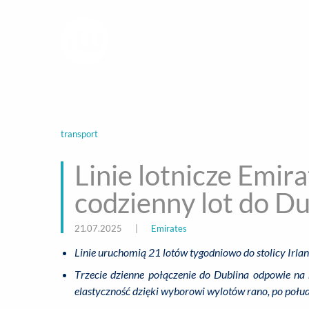
infoWire.pl
multimedialna ag
BIZNES
ROZ
transport
Linie lotnicze Emir
codzienny lot do Du
21.07.2025
|
Emirates
Linie uruchomią 21 lotów tygodniowo do stolicy Irla
Trzecie dzienne połączenie do Dublina odpowie na
elastyczność dzięki wyborowi wylotów rano, po połud