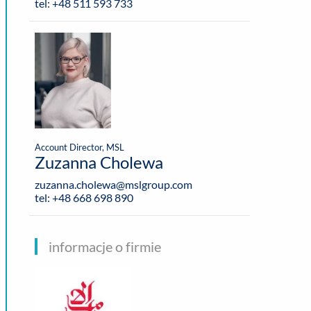
tel: +48 511 593 733
Account Director, MSL
Zuzanna Cholewa
zuzanna.cholewa@mslgroup.com
tel: +48 668 698 890
informacje o firmie