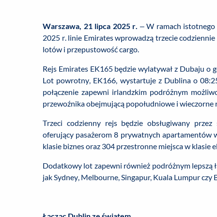
Warszawa, 21 lipca 2025 r.
– W ramach istotnego w
2025 r. linie Emirates wprowadzą trzecie codziennie
lotów i przepustowość cargo.
Rejs Emirates EK165 będzie wylatywał z Dubaju o go
Lot powrotny, EK166, wystartuje z Dublina o 08:2
połączenie zapewni irlandzkim podróżnym możliwo
przewoźnika obejmującą popołudniowe i wieczorne r
Trzeci codzienny rejs będzie obsługiwany przez
oferujący pasażerom 8 prywatnych apartamentów w kl
klasie biznes oraz 304 przestronne miejsca w klasie 
Dodatkowy lot zapewni również podróżnym lepszą łą
jak Sydney, Melbourne, Singapur, Kuala Lumpur czy 
Łącząc Dublin ze światem