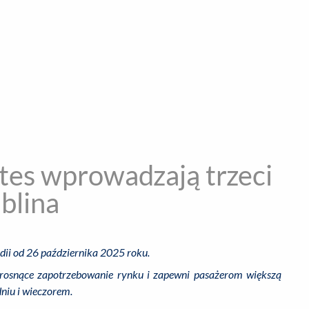
encja informacyjna
RYWKA
SPOŁECZNE
STYL ŻYCIA
TE
ates wprowadzają trzeci
blina
ndii od 26 października 2025 roku.
 rosnące zapotrzebowanie rynku i zapewni pasażerom większą
niu i wieczorem.