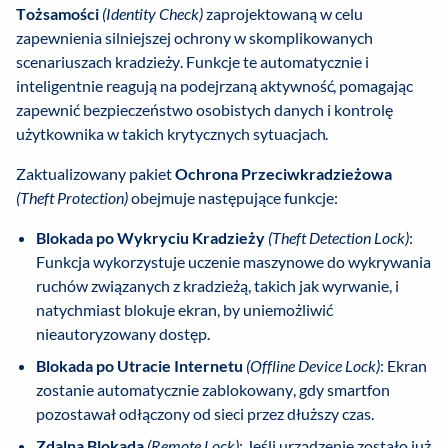
Tożsamości
(Identity Check)
zaprojektowaną w celu
zapewnienia silniejszej ochrony w skomplikowanych
scenariuszach kradzieży. Funkcje te automatycznie i
inteligentnie reagują na podejrzaną aktywność, pomagając
zapewnić bezpieczeństwo osobistych danych i kontrolę
użytkownika w takich krytycznych sytuacjach.
Zaktualizowany pakiet
Ochrona Przeciwkradzieżowa
(Theft Protection)
obejmuje następujące funkcje:
Blokada po Wykryciu Kradzieży
(Theft Detection Lock)
:
Funkcja wykorzystuje uczenie maszynowe do wykrywania
ruchów związanych z kradzieżą, takich jak wyrwanie, i
natychmiast blokuje ekran, by uniemożliwić
nieautoryzowany dostęp.
Blokada po Utracie Internetu
(Offline Device Lock)
: Ekran
zostanie automatycznie zablokowany, gdy smartfon
pozostawał odłączony od sieci przez dłuższy czas.
Zdalna Blokada
(Remote Lock)
: Jeśli urządzenie zostało już