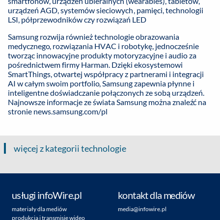
smartfonów, urządzeń ubieralnych (wearables), tabletów,
urządzeń AGD, systemów sieciowych, pamięci, technologii
LSI, półprzewodników czy rozwiązań LED
Samsung rozwija również technologie obrazowania
medycznego, rozwiązania HVAC i robotykę, jednocześnie
tworząc innowacyjne produkty motoryzacyjne i audio za
pośrednictwem firmy Harman. Dzięki ekosystemowi
SmartThings, otwartej współpracy z partnerami i integracji
AI w całym swoim portfolio, Samsung zapewnia płynne i
inteligentne doświadczanie połączonych ze sobą urządzeń.
Najnowsze informacje ze świata Samsung można znaleźć na
stronie
news.samsung.com/pl
więcej z kategorii technologie
usługi infoWire.pl
kontakt dla mediów
materiały dla mediów
media@infowire.pl
produkcja i transmisje wideo