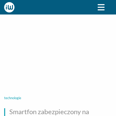
BIZNES
ROZRYWKA
SPOŁECZNE
STYL ŻY
technologie
Smartfon zabezpieczony na