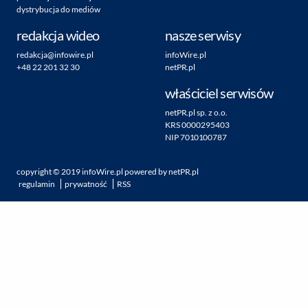
dystrybucja do mediów
redakcja wideo
nasze serwisy
redakcja@infowire.pl
infoWire.pl
+48 22 201 32 30
netPR.pl
właściciel serwisów
netPR.pl sp. z o.o.
KRS 0000295403
NIP 7010100787
copyright ©
2019
infoWire.pl
powered by
netPR.pl
regulamin
prywatność
RSS