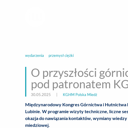
infoWire.pl
multimedialna ag
BIZNES
ROZ
wydarzenia
przemysł ciężki
O przyszłości górni
pod patronatem 
30.05.2025
|
KGHM Polska Miedź
Międzynarodowy Kongres Górnictwa i Hutnictwa M
Lubinie. W programie wizyty techniczne, liczne 
okazja do nawiązania kontaktów, wymiany wiedzy 
miedziowej.