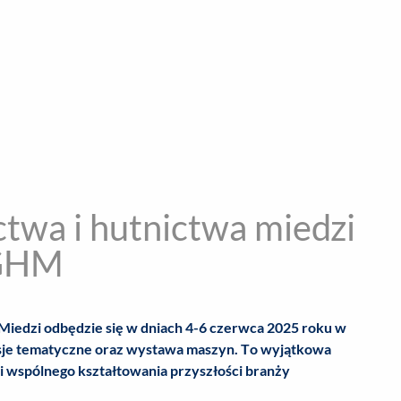
encja informacyjna
RYWKA
SPOŁECZNE
STYL ŻYCIA
TE
ctwa i hutnictwa miedzi
KGHM
iedzi odbędzie się w dniach 4-6 czerwca 2025 roku w
sesje tematyczne oraz wystawa maszyn. To wyjątkowa
i wspólnego kształtowania przyszłości branży