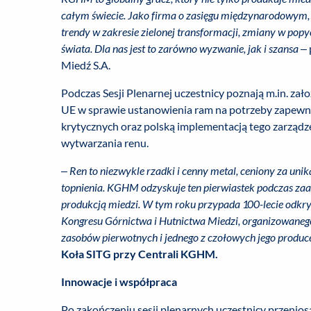
całym świecie. Jako firma o zasięgu międzynarodowym,
trendy w zakresie zielonej transformacji, zmiany w pop
świata. Dla nas jest to zarówno wyzwanie, jak i szansa
– 
Miedź S.A.
Podczas Sesji Plenarnej uczestnicy poznają m.in. z
UE w sprawie ustanowienia ram na potrzeby zapew
krytycznych oraz polską implementacją tego zarządz
wytwarzania renu.
–
Ren to niezwykle rzadki i cenny metal, ceniony za u
topnienia. KGHM odzyskuje ten pierwiastek podczas za
produkcją miedzi. W tym roku przypada 100-lecie odkryc
Kongresu Górnictwa i Hutnictwa Miedzi, organizowaneg
zasobów pierwotnych i jednego z czołowych jego produc
Koła SITG przy Centrali KGHM.
Innowacje i współpraca
Po zakończeniu sesji plenarnych uczestnicy przenios