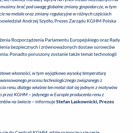
 musimy brać pod uwagę globalne zmiany gospodarcze, w tym
ycie na metale oraz zmiany regulacyjne w różnych częściach
powiedział Andrzej Szydło, Prezes Zarządu KGHM Polska
ałożenia Rozporządzenia Parlamentu Europejskiego oraz Rady
nienia bezpiecznych i zrównoważonych dostaw surowców
enia. Ponadto poruszony zostanie także temat technologii
nikatowe własności, w tym wyjątkowo wysoką temperaturę
awansowanego procesu technologicznego związanego z
ia renu, dlatego właśnie ten metal stał się jednym z motywów
o przez KGHM – jedynego w Europie producenta renu z
entów na świecie –
informuje
Stefan Laskownicki, Prezes
ą się do Centrali KGHM, gdzie rozpoczną się sesje