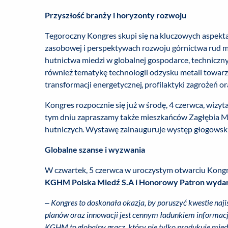
Przyszłość branży i horyzonty rozwoju
Tegoroczny Kongres skupi się na kluczowych aspekt
zasobowej i perspektywach rozwoju górnictwa rud m
hutnictwa miedzi w globalnej gospodarce, techniczny
również tematykę technologii odzysku metali towar
transformacji energetycznej, profilaktyki zagrożeń or
Kongres rozpocznie się już w środę, 4 czerwca, wiz
tym dniu zapraszamy także mieszkańców Zagłębia M
hutniczych. Wystawę zainauguruje występ głogowsk
Globalne szanse i wyzwania
W czwartek, 5 czerwca w uroczystym otwarciu Kong
KGHM Polska Miedź S.A i Honorowy Patron wyda
– Kongres to doskonała okazja, by poruszyć kwestie naji
planów oraz innowacji jest cennym ładunkiem informacji
KGHM to globalny gracz, który nie tylko produkuje mied