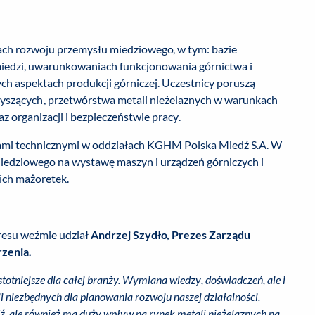
ach rozwoju przemysłu miedziowego, w tym: bazie
iedzi, uwarunkowaniach funkcjonowania górnictwa i
ch aspektach produkcji górniczej. Uczestnicy poruszą
zyszących, przetwórstwa metali nieżelaznych w warunkach
az organizacji i bezpieczeństwie pracy.
ytami technicznymi w oddziałach KGHM Polska Miedź S.A. W
iedziowego na wystawę maszyn i urządzeń górniczych i
ich mażoretek.
resu weźmie udział
Andrzej Szydło, Prezes Zarządu
rzenia
.
stotniejsze dla całej branży. Wymiana wiedzy, doświadczeń, ale i
 niezbędnych dla planowania rozwoju naszej działalności.
ź, ale również ma duży wpływ na rynek metali nieżelaznych na