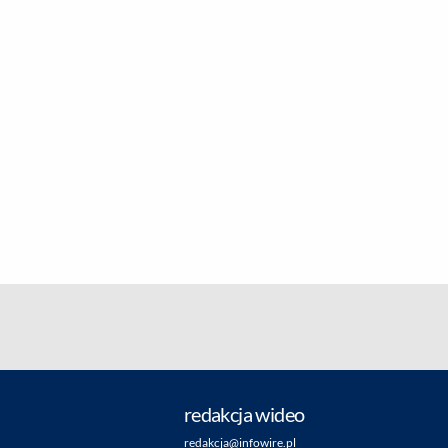
redakcja wideo
redakcja@infowire.pl