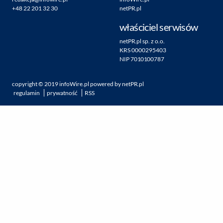
+48 22 201 32 30
netPR.pl
właściciel serwisów
netPR.pl sp. z o.o.
KRS 0000295403
NIP 7010100787
copyright ©
2019
infoWire.pl
powered by
netPR.pl
regulamin
prywatność
RSS