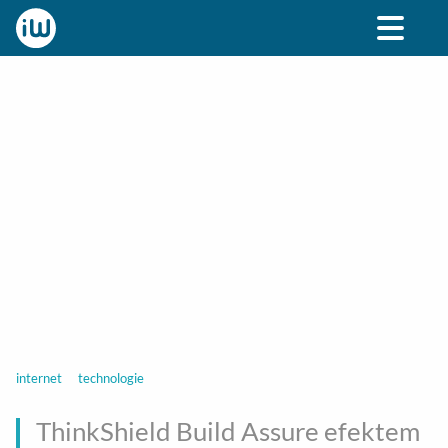
BIZNES
ROZRYWKA
SPOŁECZNE
STYL ŻY
internet
technologie
ThinkShield Build Assure efektem