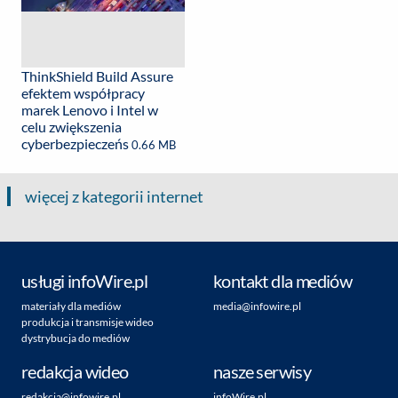
ThinkShield Build Assure
efektem współpracy
marek Lenovo i Intel w
celu zwiększenia
cyberbezpieczeńs
0.66 MB
więcej z kategorii internet
usługi infoWire.pl
kontakt dla mediów
materiały dla mediów
media@infowire.pl
produkcja i transmisje wideo
dystrybucja do mediów
redakcja wideo
nasze serwisy
redakcja@infowire.pl
infoWire.pl