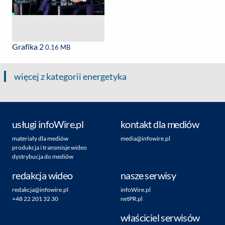
Grafika 2
0.16 MB
więcej z kategorii energetyka
usługi infoWire.pl
kontakt dla mediów
materiały dla mediów
media@infowire.pl
produkcja i transmisje wideo
dystrybucja do mediów
redakcja wideo
nasze serwisy
redakcja@infowire.pl
infoWire.pl
+48 22 201 32 30
netPR.pl
właściciel serwisów