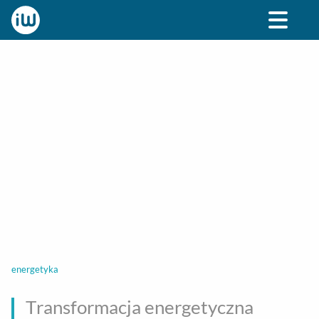
BIZNES
ROZRYWKA
SPOŁECZNE
STYL ŻY
energetyka
Transformacja energetyczna