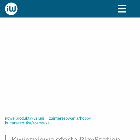
BIZNES
ROZRYWKA
SPOŁECZNE
STYL ŻY
nowe produkty/usługi
zainteresowania/hobby
kultura/sztuka/rozrywka
Kwietniowa oferta PlayStation