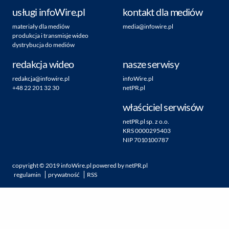
usługi infoWire.pl
kontakt dla mediów
materiały dla mediów
media@infowire.pl
produkcja i transmisje wideo
dystrybucja do mediów
redakcja wideo
nasze serwisy
redakcja@infowire.pl
infoWire.pl
+48 22 201 32 30
netPR.pl
właściciel serwisów
netPR.pl sp. z o.o.
KRS 0000295403
NIP 7010100787
copyright ©
2019
infoWire.pl
powered by
netPR.pl
regulamin
prywatność
RSS