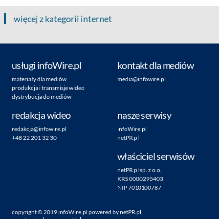
więcej z kategorii internet
usługi infoWire.pl
kontakt dla mediów
materiały dla mediów
media@infowire.pl
produkcja i transmisje wideo
dystrybucja do mediów
redakcja wideo
nasze serwisy
redakcja@infowire.pl
infoWire.pl
+48 22 201 32 30
netPR.pl
właściciel serwisów
netPR.pl sp. z o.o.
KRS 0000295403
NIP 7010100787
copyright ©
2019
infoWire.pl
powered by
netPR.pl