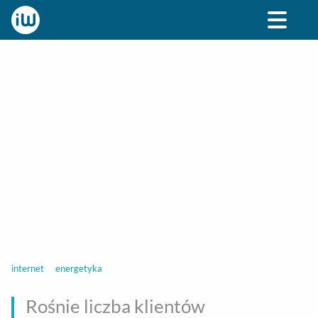
BIZNES
ROZRYWKA
SPOŁECZNE
STYL ŻY
internet
energetyka
Rośnie liczba klientów