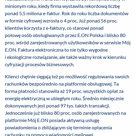
minionym roku, kiedy firma wystawiła rekordową liczbę
ponad 5,5 miliona e-faktur. Rok do roku liczba dokumentów
w formie cyfrowej wzrosła o 4 proc. Już ponad 56 proc.
klientów korzysta z e‑faktury, co stanowi ponad
połowę osób obsługiwanych przez E.ON Polska i blisko 80
proc. wśród zarejestrowanych użytkowników w serwisie Mój
E.ON. Faktura elektroniczna to nie tylko wygodne
i ekologiczne rozwiązanie, ale także ważny krok w kierunku
cyfryzacji procesów biznesowych.
Klienci chętnie sięgają też po możliwość regulowania swoich
rachunków bezpośrednio na platformie obsługowej. Ta
forma płatności stanowiła aż 19 proc. wszystkich opłat za
energię elektryczną w ubiegłym roku. Średnio miesięcznie
dokonywanych jest ponad 97 tys. takich transakcji.
Jednocześnie już blisko 80 proc. osób zarejestrowanych na
platformie Mój E.ON posiada aktywną usługę
powiadomienia o zbliżającym się terminie opłacenia
rachunku za pomocą wiadomości mejlowej.