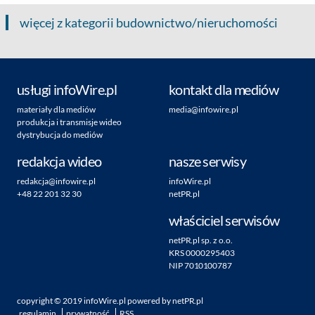
więcej z kategorii budownictwo/nieruchomości
usługi infoWire.pl
kontakt dla mediów
materiały dla mediów
media@infowire.pl
produkcja i transmisje wideo
dystrybucja do mediów
redakcja wideo
nasze serwisy
redakcja@infowire.pl
infoWire.pl
+48 22 201 32 30
netPR.pl
właściciel serwisów
netPR.pl sp. z o.o.
KRS 0000295403
NIP 7010100787
copyright ©
2019
infoWire.pl
powered by
netPR.pl
regulamin
prywatność
RSS