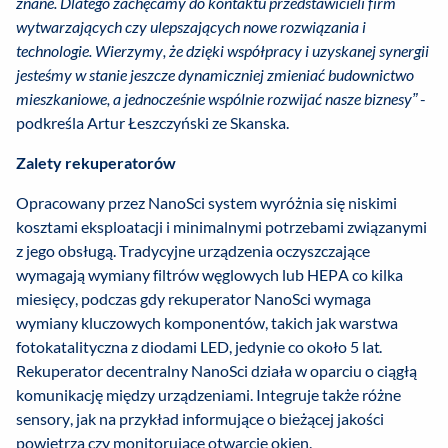
znane. Dlatego zachęcamy do kontaktu przedstawicieli firm
wytwarzających czy ulepszających nowe rozwiązania i
technologie. Wierzymy, że dzięki współpracy i uzyskanej synergii
jesteśmy w stanie jeszcze dynamiczniej zmieniać budownictwo
mieszkaniowe, a jednocześnie wspólnie rozwijać nasze biznesy”
-
podkreśla Artur Łeszczyński ze Skanska.
Zalety rekuperatorów
Opracowany przez NanoSci system wyróżnia się niskimi
kosztami eksploatacji i minimalnymi potrzebami związanymi
z jego obsługą. Tradycyjne urządzenia oczyszczające
wymagają wymiany filtrów węglowych lub HEPA co kilka
miesięcy, podczas gdy rekuperator NanoSci wymaga
wymiany kluczowych komponentów, takich jak warstwa
fotokatalityczna z diodami LED, jedynie co około 5 lat.
Rekuperator decentralny NanoSci działa w oparciu o ciągłą
komunikację między urządzeniami. Integruje także różne
sensory, jak na przykład informujące o bieżącej jakości
powietrza czy monitorujące otwarcie okien.