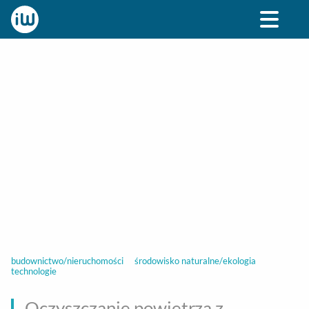
BIZNES
ROZRYWKA
SPOŁECZNE
STYL ŻY
budownictwo/nieruchomości
środowisko naturalne/ekologia
technologie
Oczyszczanie powietrza z