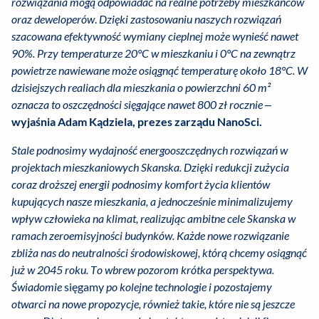
rozwiązania mogą odpowiadać na realne potrzeby mieszkańców
oraz deweloperów
.
Dzięki zastosowaniu naszych rozwiązań
szacowana efektywność wymiany cieplnej może wynieść nawet
90%. Przy temperaturze 20°C w mieszkaniu i 0°C na zewnątrz
powietrze nawiewane może osiągnąć temperaturę około 18°C. W
dzisiejszych realiach dla mieszkania o powierzchni 60 m²
oznacza to oszczędności sięgające nawet 800 zł rocznie –
wyjaśnia Adam Kądziela, prezes zarządu NanoSci.
Stale podnosimy wydajność energooszczędnych rozwiązań w
projektach mieszkaniowych Skanska. Dzięki redukcji zużycia
coraz droższej energii podnosimy komfort życia klientów
kupujących nasze mieszkania, a jednocześnie minimalizujemy
wpływ człowieka na klimat, realizując ambitne cele Skanska w
ramach zeroemisyjności budynków. Każde nowe rozwiązanie
zbliża nas do neutralności środowiskowej, którą chcemy osiągnąć
już w 2045 roku. To wbrew pozorom krótka perspektywa.
Świadomie
sięgamy
po kolejne technologie i pozostajemy
otwarci na nowe propozycje, również takie, które nie są jeszcze