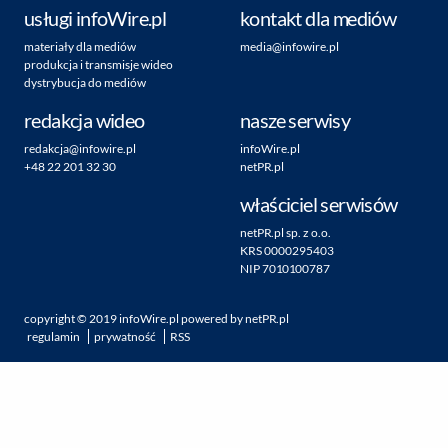
usługi infoWire.pl
kontakt dla mediów
materiały dla mediów
media@infowire.pl
produkcja i transmisje wideo
dystrybucja do mediów
redakcja wideo
nasze serwisy
redakcja@infowire.pl
infoWire.pl
+48 22 201 32 30
netPR.pl
właściciel serwisów
netPR.pl sp. z o.o.
KRS 0000295403
NIP 7010100787
copyright ©
2019
infoWire.pl
powered by
netPR.pl
regulamin
prywatność
RSS