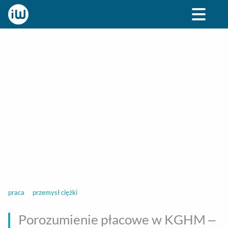
BIZNES
ROZRYWKA
SPOŁECZNE
STYL ŻY
praca
przemysł ciężki
Porozumienie płacowe w KGHM –