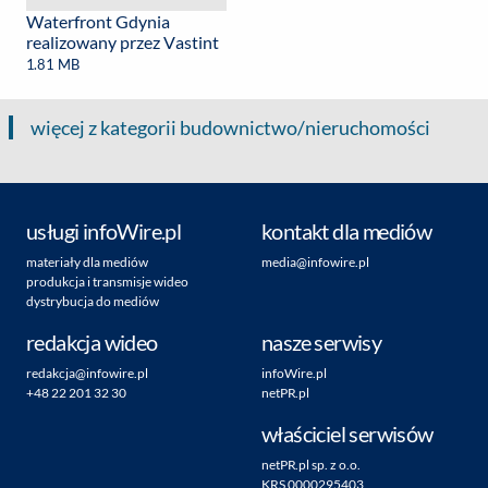
Waterfront Gdynia
realizowany przez Vastint
1.81 MB
więcej z kategorii budownictwo/nieruchomości
usługi infoWire.pl
kontakt dla mediów
materiały dla mediów
media@infowire.pl
produkcja i transmisje wideo
dystrybucja do mediów
redakcja wideo
nasze serwisy
redakcja@infowire.pl
infoWire.pl
+48 22 201 32 30
netPR.pl
właściciel serwisów
netPR.pl sp. z o.o.
KRS 0000295403