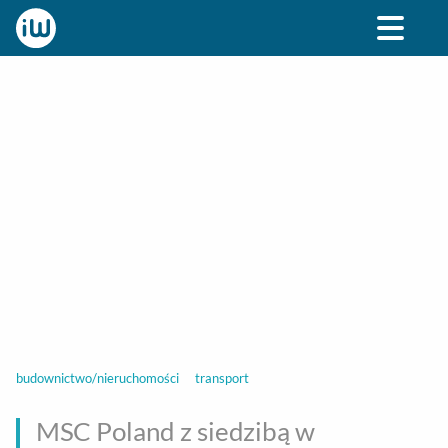
BIZNES
ROZRYWKA
SPOŁECZNE
STYL ŻY
budownictwo/nieruchomości
transport
MSC Poland z siedzibą w