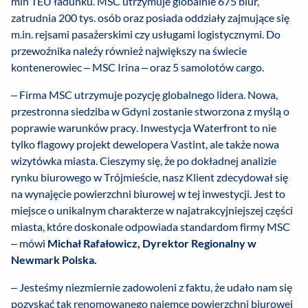
mln TEU ładunku. MSC utrzymuje globalnie 675 biur,
zatrudnia 200 tys. osób oraz posiada oddziały zajmujące się
m.in. rejsami pasażerskimi czy usługami logistycznymi. Do
przewoźnika należy również największy na świecie
kontenerowiec – MSC Irina – oraz 5 samolotów cargo.
– Firma MSC utrzymuje pozycję globalnego lidera. Nowa,
przestronna siedziba w Gdyni zostanie stworzona z myślą o
poprawie warunków pracy. Inwestycja Waterfront to nie
tylko flagowy projekt dewelopera Vastint, ale także nowa
wizytówka miasta. Cieszymy się, że po dokładnej analizie
rynku biurowego w Trójmieście, nasz Klient zdecydował się
na wynajęcie powierzchni biurowej w tej inwestycji. Jest to
miejsce o unikalnym charakterze w najatrakcyjniejszej części
miasta, które doskonale odpowiada standardom firmy MSC
– mówi
Michał Rafałowicz, Dyrektor Regionalny w
Newmark Polska.
– Jesteśmy niezmiernie zadowoleni z faktu, że udało nam się
pozyskać tak renomowanego najemcę powierzchni biurowej