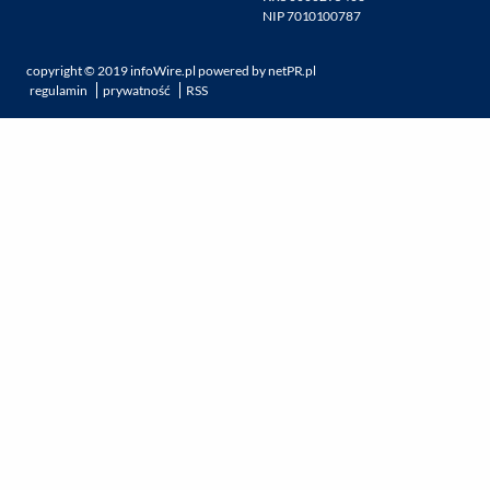
NIP 7010100787
copyright ©
2019
infoWire.pl
powered by
netPR.pl
regulamin
prywatność
RSS