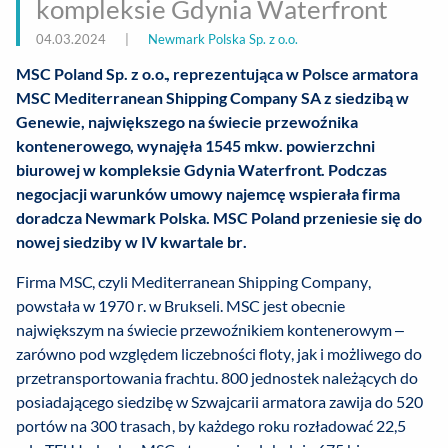
kompleksie Gdynia Waterfront
04.03.2024
|
Newmark Polska Sp. z o.o.
MSC Poland Sp. z o.o., reprezentująca w Polsce armatora
MSC Mediterranean Shipping Company SA z siedzibą w
Genewie, największego na świecie przewoźnika
kontenerowego, wynajęła 1545 mkw. powierzchni
biurowej w kompleksie Gdynia Waterfront. Podczas
negocjacji warunków umowy najemcę wspierała firma
doradcza Newmark Polska. MSC Poland przeniesie się do
nowej siedziby w IV kwartale br.
Firma MSC, czyli Mediterranean Shipping Company,
powstała w 1970 r. w Brukseli. MSC jest obecnie
największym na świecie przewoźnikiem kontenerowym –
zarówno pod względem liczebności floty, jak i możliwego do
przetransportowania frachtu. 800 jednostek należących do
posiadającego siedzibę w Szwajcarii armatora zawija do 520
portów na 300 trasach, by każdego roku rozładować 22,5