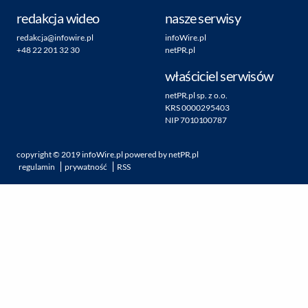
redakcja wideo
nasze serwisy
redakcja@infowire.pl
infoWire.pl
+48 22 201 32 30
netPR.pl
właściciel serwisów
netPR.pl sp. z o.o.
KRS 0000295403
NIP 7010100787
copyright ©
2019
infoWire.pl
powered by
netPR.pl
regulamin
prywatność
RSS