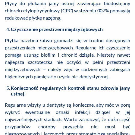
Płyny do płukania jamy ustnej zawierające biodostępny
chlorek cetylopirydyniowy (CPC) w stężeniu 0,07% pomagają
redukować płytkę nazębną.
Czyszczenie przestrzeni międzyzębowych
Płytka nazębna łatwo gromadzi się w trudno dostępnych
przestrzeniach międzyzębowych. Regularne ich czyszczenie
pomaga usunąć biofilm i chronić dziąsła. Niestety nawet
najlepsza szczoteczka nie oczyści w pełni przestrzeni
międzyzębowych – należy więc w codziennych zabiegach
higienicznych pamiętać o użyciu nici dentystycznej.
Konieczność regularnych kontroli stanu zdrowia jamy
ustnej!
Regularne wizyty u dentysty są konieczne, aby móc w porę
wykryć ewentualne oznaki infekcji dziąseł w jej
najwcześniejszych stadiach. Warto zaznaczyć, że duża część
przypadków choroby przyzębia nie musi być
diagnozowanych i leczonych przez stomatologa specjalistę-