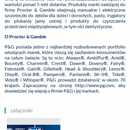
wartości ponad 5 mld dolarów. Produkty marki należącej do
firmy Procter & Gamble obejmują manualne i elektryczne
szczoteczki do zębów dla dzieci i dorosłych, pasty, irygatory
do płukania jamy ustnej i produkty do czyszczenia
przestrzeni międzyzębowych, w tym nici dentystyczne.
O Procter & Gamble
P&G posiada jedno z najbardziej rozbudowanych portfolio
wiodących marek, które cieszą się zaufaniem konsumentów
na całym świecie. Są to m.in: Always®, AmbiPur®, Ariel®,
Bounty®, Charmin®, Crest®, Dawn®, Downy®, Fairy®,
Febreze®, Gain®, Gillette®, Head & Shoulders®, Lenor®,
Olay®, Oral-B®, Pampers®, Pantene®, SK-II®, Tide®,
Vicks® i Whisper®. P&G prowadzi działalność w około 70
krajach. Zapraszamy na stronę http://www.pg.com, aby
dowiedzieć się więcej o firmie P&G i jej markach.
załączniki