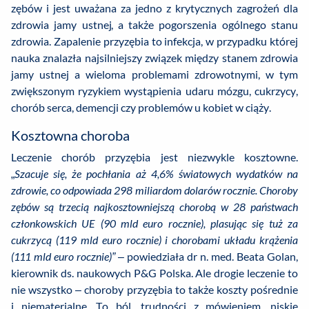
zębów i jest uważana za jedno z krytycznych zagrożeń dla
zdrowia jamy ustnej, a także pogorszenia ogólnego stanu
zdrowia. Zapalenie przyzębia to infekcja, w przypadku której
nauka znalazła najsilniejszy związek między stanem zdrowia
jamy ustnej a wieloma problemami zdrowotnymi, w tym
zwiększonym ryzykiem wystąpienia udaru mózgu, cukrzycy,
chorób serca, demencji czy problemów u kobiet w ciąży.
Kosztowna choroba
Leczenie chorób przyzębia jest niezwykle kosztowne.
„
Szacuje się, że pochłania aż 4,6% światowych wydatków na
zdrowie, co odpowiada 298 miliardom dolarów rocznie. Choroby
zębów są trzecią najkosztowniejszą chorobą w 28 państwach
członkowskich UE (90 mld euro rocznie), plasując się tuż za
cukrzycą (119 mld euro rocznie) i chorobami układu krążenia
(111 mld euro rocznie)”
– powiedziała dr n. med. Beata Golan,
kierownik ds. naukowych P&G Polska. Ale drogie leczenie to
nie wszystko – choroby przyzębia to także koszty pośrednie
i niematerialne. To ból, trudności z mówieniem, niskie