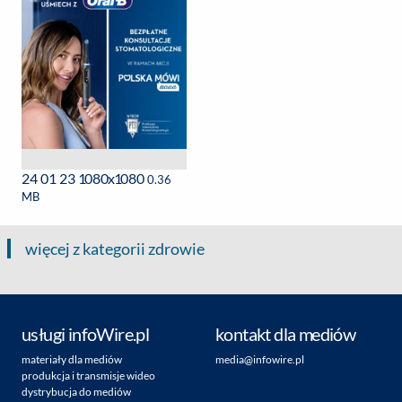
24 01 23 1080x1080
0.36
MB
więcej z kategorii zdrowie
usługi infoWire.pl
kontakt dla mediów
materiały dla mediów
media@infowire.pl
produkcja i transmisje wideo
dystrybucja do mediów