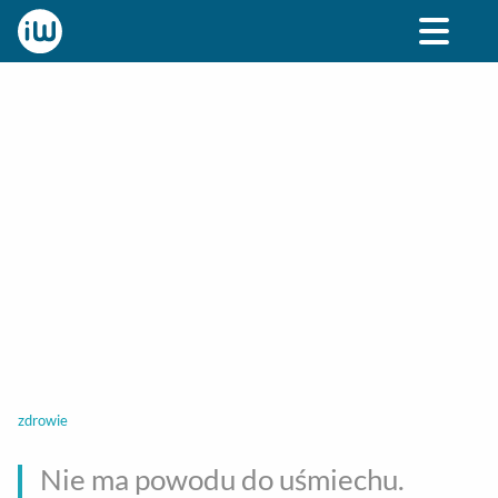
BIZNES
ROZRYWKA
SPOŁECZNE
STYL ŻY
zdrowie
Nie ma powodu do uśmiechu.