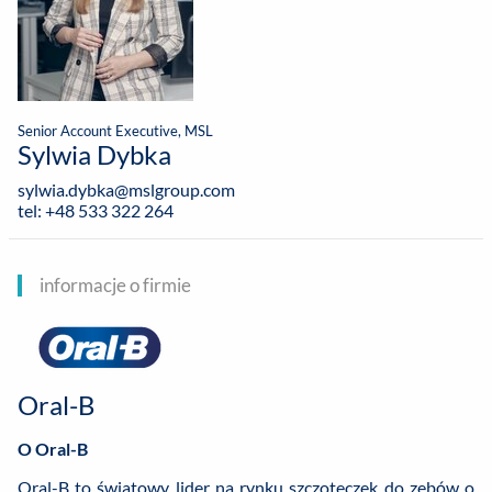
Senior Account Executive, MSL
Sylwia Dybka
sylwia.dybka@mslgroup.com
tel: +48 533 322 264
informacje o firmie
Oral-B
O Oral-B
Oral-B to światowy lider na rynku szczoteczek do zębów o