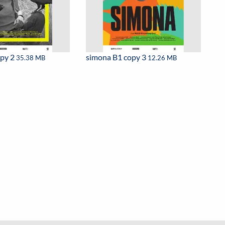
opy 2
simona B1 copy 3
35.38 MB
12.26 MB