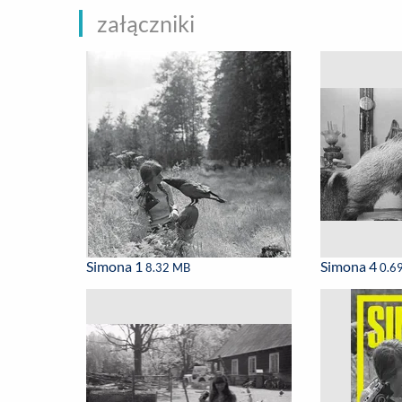
załączniki
Simona 1
Simona 4
8.32 MB
0.6