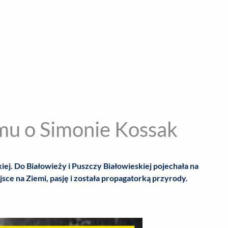
encja informacyjna
RYWKA
SPOŁECZNE
STYL ŻYCIA
TE
u o Simonie Kossak
ej. Do Białowieży i Puszczy Białowieskiej pojechała na
ejsce na Ziemi, pasję i została propagatorką przyrody.