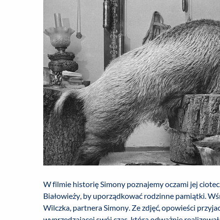
W filmie historię Simony poznajemy oczami jej ciotec
Białowieży, by uporządkować rodzinne pamiątki. Wś
Wilczka, partnera Simony. Ze zdjęć, opowieści przyj
wyprzedzającej swój czas, która odważnie realizował