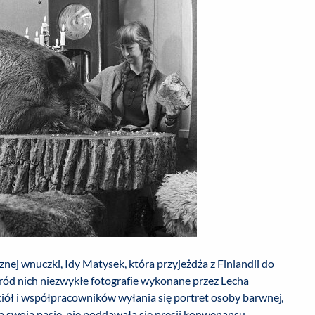
znej wnuczki, Idy Matysek, która przyjeżdża z Finlandii do
ród nich niezwykłe fotografie wykonane przez Lecha
aciół i współpracowników wyłania się portret osoby barwnej,
a swoją pasję, nie poddawała się presji konwenansu,