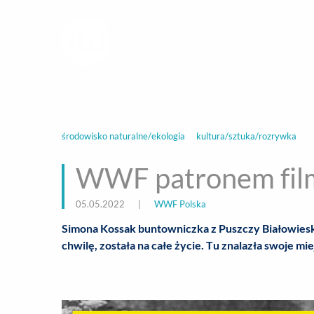
infoWire.pl
multimedialna ag
BIZNES
ROZ
środowisko naturalne/ekologia
kultura/sztuka/rozrywka
WWF patronem film
05.05.2022
|
WWF Polska
Simona Kossak buntowniczka z Puszczy Białowieski
chwilę, została na całe życie. Tu znalazła swoje mi