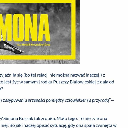
zyjaźniła się (bo tej relacji nie można nazwać inaczej!) z
 to jest żyć w samym środku Puszczy Białowieskiej, z dala od
a?
am zasypywaniu przepaści pomiędzy człowiekiem a przyrodą”
–
? Simona Kossak tak zrobiła. Mało tego. To nie tyle ona
niej. Bo jak inaczej opisać sytuację, gdy ona spała zwinięta w