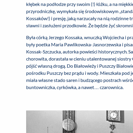
kłębek na podłodze przy swoim (!) łóżku, a na miękkie
przyrodniczkę, wymykała się środowiskowym ,,standar
Kossaków!) i presję, jaką narzucały na nią rodzinne tr
sławni i zasłużeni przodkowie. Że będzie żyć skromni
Była córką Jerzego Kossaka, wnuczką Wojciecha i pra
były poetka Maria Pawlikowska-Jasnorzewska i pisa
Kossak-Szczucka, autorka powieści historycznych. S
chorowita, dorastała w cieniu utalentowanej siostry G
pójść własną drogą. Do Białowieży i Puszczy Białowi
pośrodku Puszczy bez prądu i wody. Mieszkała pod 
miała własne stado saren i budzącego postrach wśr
buntowniczka, cyrkówka, a nawet… czarownica.