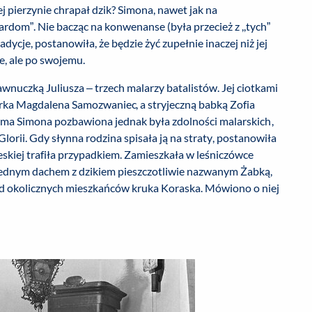
j pierzynie chrapał dzik? Simona, nawet jak na
dom”. Nie bacząc na konwenanse (była przecież z ,,tych”
adycje, postanowiła, że będzie żyć zupełnie inaczej niż jej
e, ale po swojemu.
wnuczką Juliusza – trzech malarzy batalistów. Jej ciotkami
rka Magdalena Samozwaniec, a stryjeczną babką Zofia
ama Simona pozbawiona jednak była zdolności malarskich,
lorii. Gdy słynna rodzina spisała ją na straty, postanowiła
eskiej trafiła przypadkiem. Zamieszkała w leśniczówce
jednym dachem z dzikiem pieszczotliwie nazwanym Żabką,
ód okolicznych mieszkańców kruka Koraska. Mówiono o niej