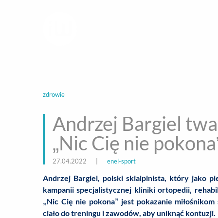
infoWire.pl
multimedialna ag
BIZNES
ROZ
zdrowie
Andrzej Bargiel twa
„Nic Cię nie pokona
27.04.2022
|
enel-sport
Andrzej Bargiel, polski skialpinista, który jako 
kampanii specjalistycznej kliniki ortopedii, reha
„Nic Cię nie pokona” jest pokazanie miłośnikom 
ciało do treningu i zawodów, aby uniknąć kontuzji.