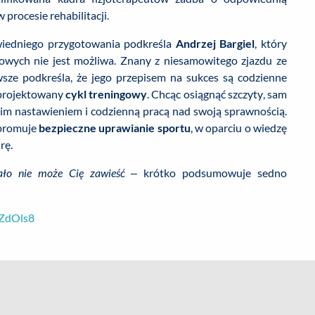
 procesie rehabilitacji.
wiedniego przygotowania podkreśla
Andrzej Bargiel
, który
rtowych nie jest możliwa. Znany z niesamowitego zjazdu ze
sze podkreśla, że jego przepisem na sukces są codzienne
aprojektowany
cykl treningowy
. Chcąc osiągnąć szczyty, sam
im nastawieniem i codzienną pracą nad swoją sprawnością.
romuje
bezpieczne uprawianie sportu
, w oparciu o wiedzę
rę.
ało nie może Cię zawieść
– krótko podsumowuje sedno
SZdOls8