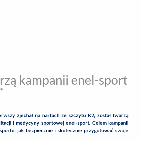
encja informacyjna
RYWKA
SPOŁECZNE
STYL ŻYCIA
TE
rzą kampanii enel-sport
”
pierwszy zjechał na nartach ze szczytu K2, został twarzą
bilitacji i medycyny sportowej enel-sport. Celem kampanii
sportu, jak bezpiecznie i skutecznie przygotować swoje