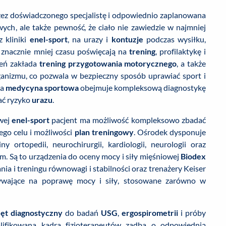
zez doświadczonego specjalistę i odpowiednio zaplanowana
ych, ale także pewność, że ciało nie zawiedzie w najmniej
 kliniki
enel-sport
, na urazy i
kontuzje
podczas wysiłku,
j znacznie mniej czasu poświęcają na
trening
, profilaktykę i
zeń zakłada
trening przygotowania motorycznego
, a także
anizmu, co pozwala w bezpieczny sposób uprawiać sport i
za
medycyna sportowa
obejmuje kompleksową diagnostykę
ać ryzyko
urazu
.
owej
enel-sport
pacjent ma możliwość kompleksowo zbadać
go celu i możliwości
plan treningowy
. Ośrodek dysponuje
y ortopedii, neurochirurgii, kardiologii, neurologii oraz
tem. Są to urządzenia do oceny mocy i siły mięśniowej
Biodex
ia i treningu równowagi i stabilności oraz trenażery Keiser
ywające na poprawę mocy i siły, stosowane zarówno w
zęt diagnostyczny
do badań
USG
,
ergospirometrii
i próby
lifikowana kadra fizjoterapeutów zadba o odpowiednią