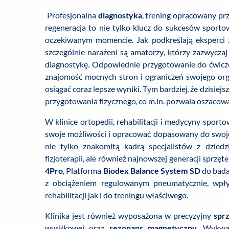
Profesjonalna
diagnostyka
, trening opracowany pr
regeneracja to nie tylko klucz do sukcesów sportow
oczekiwanym momencie. Jak podkreślają eksperci z
szczególnie narażeni są amatorzy, którzy zazwycza
diagnostykę. Odpowiednie przygotowanie do ćwic
znajomość mocnych stron i ograniczeń swojego org
osiągać coraz lepsze wyniki. Tym bardziej, że dzisiejs
przygotowania fizycznego, co m.in. pozwala oszacow
W klinice ortopedii, rehabilitacji i medycyny sport
swoje możliwości i opracować dopasowany do swoje
nie tylko znakomitą kadrą specjalistów z dziedzin
fizjoterapii, ale również najnowszej generacji sprzę
4Pro
, Platforma
Biodex Balance System SD
do badan
z obciążeniem regulowanym pneumatycznie, wpł
rehabilitacji jak i do treningu właściwego.
Klinika jest również wyposażona w precyzyjny
spr
wysiłkowej oraz
rezonans magnetyczny
. Wykwa