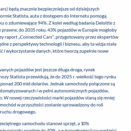
rs) będą znacznie bezpieczniejsze od dzisiejszych
rmie Statista, auta z dostępem do Internetu pomogą
ku o zdumiewające 94%. Z kolei według badania Deloitte z
e prawne, do 2035 roku, 43% pojazdów w Europie mogłoby
zy raport „Connected Cars“, przygotowany przez ekspertów
dne z perspektywy technologii i biznesu, aby ta wizja stała
ść i wykorzystanie danych, które tworzą zupełnie nowe
nych pojazdów jest jeszcze długa droga, rynek
y Statista przewidują, że do 2025 r. wielkość tego rynku
na ponad 200 mld dolarów. Jednak samochody połączone są
utomatyzowanych i w pełni autonomicznych pojazdów,
. W nowej rzeczywistości marki pojazdów staną się mniej
mochód w przyszłości zostanie sprowadzony do roli
 ruchu drogowego.
rzeciętnego samochodu stanowi sprzęt, a 10%
enie pojazdu spadnie do 40%, a w konsekwencji na wartości