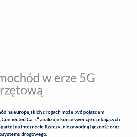
encja informacyjna
RYWKA
SPOŁECZNE
STYL ŻYCIA
TE
amochód w erze 5G
przętową
chód na europejskich drogach może być pojazdem
 „Connected Cars” analizuje konsekwencje czekających
opartej na Internecie Rzeczy, niezawodną łączność oraz
ekosystemu drogowego.