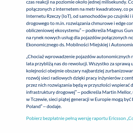
czas reakcji na poziomie około jednej milisekundy. C
połączonych z internetem na metr kwadratowy, co poz
Internetu Rzeczy (IoT), od samochodów po czujniki i 
drogowego to m.in. rozwiązania chmurowe i edge com
obliczeniowej ekosystemu” – podkreśla Magnus Gunn
na rynek nowych usług dla pojazdów połączonych n
Ekonomicznego ds. Mobilności Miejskiej i Autonomic
„Chociaż wprowadzenie pojazdów autonomicznych na d
lata przybliżą nas do rewolucji. Wszystko za sprawą 
kolejności obejmie obszary najbardziej zurbanizowan
rozwój sieci radiowych dzięki pracy inżynierów z ce
przez nich rozwiązania będą w przyszłości wspierać 
infrastruktury drogowej” – podkreśla Martin Mellor, 
w Tczewie, sieci piątej generacji w Europie mogą b
Poland” – dodaje.
Pobierz bezpłatnie pełną wersję raportu Ericsson „