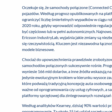
Oczekuje się, że samochody połączone (Connected Ca
pojazdów. Według prognoz opublikowanych na platfo
ograniczyć liczbę śmiertelnych wypadków w ciągu ro
2020 roku, gdyby wprowadzić odpowiednie regulacj
być częściowo lub w pełni autonomicznych. Najnows
Ericsson IndustryLab, wyjaśnia jakie zmiany są niezbę
się rzeczywistością. Kluczem jest niezawodna łączno
modele biznesowe.
Chociaż do upowszechnienia prawdziwie zrobotyzowa
samochodów połączonych sukcesywnie rośnie. Prognoz
wyniesie 166 mld dolarów, a inne źródła wskazują 
jedynie ewolucyjnym krokiem w kierunku wysoce za
które podważą tradycyjną koncepcję auta osobowego
ważne od oprogramowania czy usług cyfrowych, a sa
platformy sprzętowej dla zintegrowanych rozwiązań
Według analityków Kearney, dzisiaj 90% wartości p
oprogramowanie. Za około 15 lat udział sprzętu w c