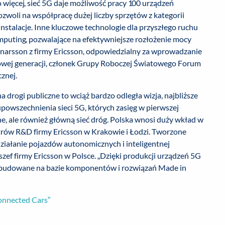
o więcej, sieć 5G daje możliwość pracy 100 urządzeń
woli na współpracę dużej liczby sprzętów z kategorii
instalacje. Inne kluczowe technologie dla przyszłego ruchu
puting, pozwalające na efektywniejsze rozłożenie mocy
arsson z firmy Ericsson, odpowiedzialny za wprowadzanie
owej generacji, członek Grupy Roboczej Światowego Forum
znej.
rogi publiczne to wciąż bardzo odległa wizja, najbliższe
upowszechnienia sieci 5G, których zasięg w pierwszej
e, ale również główną sieć dróg. Polska wnosi duży wkład w
ntrów R&D firmy Ericsson w Krakowie i Łodzi. Tworzone
działanie pojazdów autonomicznych i inteligentnej
szef firmy Ericsson w Polsce. „Dzięki produkcji urządzeń 5G
yć budowane na bazie komponentów i rozwiązań Made in
Connected Cars”