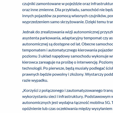
czujniki zamontowane w pojeździe oraz infrastruktur
oraz inne zmienne. Dla przykładu, samochód nie będzie
innych pojazdów za pomocą własnych czujników, poni
wyprzedzeniem samo skrzyżowanie. Dzięki temu trans
Jednak do zrealizowania wizji autonomicznej przysz
asystenta parkowania, adaptacyjny tempomat czy as
autonomicznej są dostępne od lat. Obecne samochod
tempomatem i automatycznego kierowania pojazdem 
poziomu 3 układ napędowy samochodu wykonuje wszys
kierowca zareaguje na prośbę o interwencję. Poziomy 
technologii. Po pierwsze, będą musiały podlegać śc
prawnych będzie powolny i złożony. Wystarczy podd
razie wypadku.
„Korzyści z połączonego i zautomatyzowanego tran
wykorzystaniu sieci i infrastruktury. Podstawowym
autonomicznych jest wydajna łączność mobilna 5G. T
opóźnienie lub czas oczekiwania między wysyłaniem 