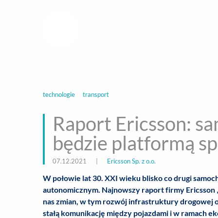
infoWire.pl
multimedialna ag
BIZNES
ROZ
technologie
transport
Raport Ericsson: s
będzie platformą s
07.12.2021
|
Ericsson Sp. z o.o.
W połowie lat 30. XXI wieku blisko co drugi samo
autonomicznym. Najnowszy raport firmy Ericsson
nas zmian, w tym rozwój infrastruktury drogowej 
stałą komunikację między pojazdami i w ramach 