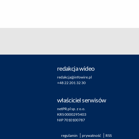
redakcja wideo
redakcja@infowire.pl
+48 22 201 32 30
właściciel serwisów
netPR.pl sp. z o.o.
KRS 0000295403
NIP 7010100787
regulamin
prywatność
RSS