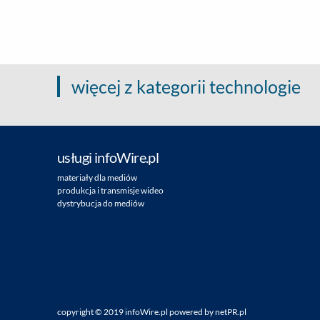
więcej z kategorii technologie
usługi infoWire.pl
materiały dla mediów
produkcja i transmisje wideo
dystrybucja do mediów
copyright ©
2019
infoWire.pl
powered by
netPR.pl