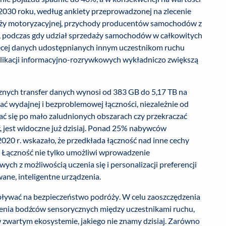
2030 roku, według ankiety przeprowadzonej na zlecenie
anży motoryzacyjnej, przychody producentów samochodów z
, podczas gdy udział sprzedaży samochodów w całkowitych
ęcej danych udostępnianych innym uczestnikom ruchu
plikacji informacyjno-rozrywkowych wykładniczo zwiększą
nych transfer danych wynosi od 383 GB do 5,17 TB na
ć wydajnej i bezproblemowej łączności, niezależnie od
ać się po mało zaludnionych obszarach czy przekraczać
ć, jest widoczne już dzisiaj. Ponad 25% nabywców
0 r. wskazało, że przedkłada łączność nad inne cechy
ć. Łączność nie tylko umożliwi wprowadzenie
 z możliwością uczenia się i personalizacji preferencji
ane, inteligentne urządzenia.
pływać na bezpieczeństwo podróży. W celu zaoszczędzenia
lenia bodźców sensorycznych między uczestnikami ruchu,
 zwartym ekosystemie, jakiego nie znamy dzisiaj. Zarówno