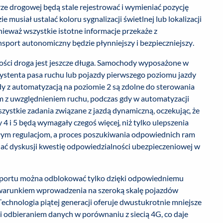
ze drogowej będą stale rejestrować i wymieniać pozycję
 musiał ustalać koloru sygnalizacji świetlnej lub lokalizacji
eważ wszystkie istotne informacje przekaże z
port autonomiczny będzie płynniejszy i bezpieczniejszy.
łości droga jest jeszcze długa. Samochody wyposażone w
ystenta pasa ruchu lub pojazdy pierwszego poziomu jazdy
y z automatyzacją na poziomie 2 są zdolne do sterowania
z uwzględnieniem ruchu, podczas gdy w automatyzacji
tkie zadania związane z jazdą dynamiczną, oczekując, że
4 i 5 będą wymagały czegoś więcej, niż tylko ulepszenia
isłym regulacjom, a proces poszukiwania odpowiednich ram
ać dyskusji kwestię odpowiedzialności ubezpieczeniowej w
sportu można odblokować tylko dzięki odpowiedniemu
 warunkiem wprowadzenia na szeroką skalę pojazdów
echnologia piątej generacji oferuje dwustukrotnie mniejsze
i odbieraniem danych w porównaniu z siecią 4G, co daje