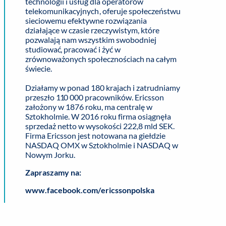
technologii i usług dla operatorów
telekomunikacyjnych, oferuje społeczeństwu
sieciowemu efektywne rozwiązania
działające w czasie rzeczywistym, które
pozwalają nam wszystkim swobodniej
studiować, pracować i żyć w
zrównoważonych społecznościach na całym
świecie.
Działamy w ponad 180 krajach i zatrudniamy
przeszło 110 000 pracowników. Ericsson
założony w 1876 roku, ma centralę w
Sztokholmie. W 2016 roku firma osiągnęła
sprzedaż netto w wysokości 222,8 mld SEK.
Firma Ericsson jest notowana na giełdzie
NASDAQ OMX w Sztokholmie i NASDAQ w
Nowym Jorku.
Zapraszamy na:
www.facebook.com/ericssonpolska