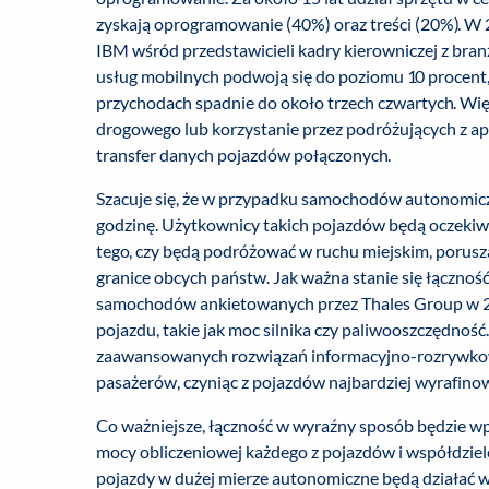
zyskają oprogramowanie (40%) oraz treści (20%). W 
IBM wśród przedstawicieli kadry kierowniczej z br
usług mobilnych podwoją się do poziomu 10 procent
przychodach spadnie do około trzech czwartych. Wi
drogowego lub korzystanie przez podróżujących z a
transfer danych pojazdów połączonych.
Szacuje się, że w przypadku samochodów autonomicz
godzinę. Użytkownicy takich pojazdów będą oczekiwa
tego, czy będą podróżować w ruchu miejskim, porusz
granice obcych państw. Jak ważna stanie się łącznoś
samochodów ankietowanych przez Thales Group w 202
pojazdu, takie jak moc silnika czy paliwooszczędnoś
zaawansowanych rozwiązań informacyjno-rozrywkowych
pasażerów, czyniąc z pojazdów najbardziej wyrafinow
Co ważniejsze, łączność w wyraźny sposób będzie w
mocy obliczeniowej każdego z pojazdów i współdzie
pojazdy w dużej mierze autonomiczne będą działać w