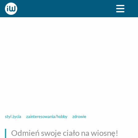
BIZNES
ROZRYWKA
SPOŁECZNE
STYL ŻY
styl życia
zainteresowania/hobby
zdrowie
Odmień swoje ciało na wiosnę!