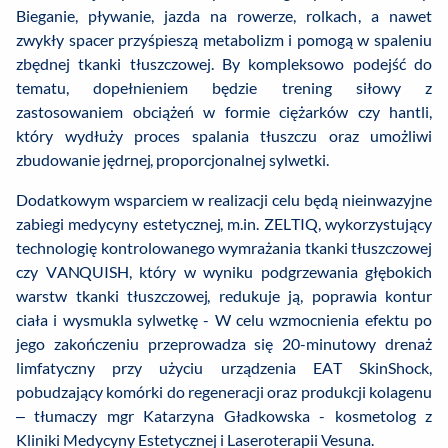
Bieganie, pływanie, jazda na rowerze, rolkach, a nawet
zwykły spacer przyśpieszą metabolizm i pomogą w spaleniu
zbędnej tkanki tłuszczowej. By kompleksowo podejść do
tematu, dopełnieniem będzie trening siłowy z
zastosowaniem obciążeń w formie ciężarków czy hantli,
który wydłuży proces spalania tłuszczu oraz umożliwi
zbudowanie jędrnej, proporcjonalnej sylwetki.
Dodatkowym wsparciem w realizacji celu będą nieinwazyjne
zabiegi medycyny estetycznej, m.in. ZELTIQ, wykorzystujący
technologię kontrolowanego wymrażania tkanki tłuszczowej
czy VANQUISH, który w wyniku podgrzewania głębokich
warstw tkanki tłuszczowej, redukuje ją, poprawia kontur
ciała i wysmukla sylwetkę - W celu wzmocnienia efektu po
jego zakończeniu przeprowadza się 20-minutowy drenaż
limfatyczny przy użyciu urządzenia EAT SkinShock,
pobudzający komórki do regeneracji oraz produkcji kolagenu
– tłumaczy mgr Katarzyna Gładkowska - kosmetolog z
Kliniki Medycyny Estetycznej i Laseroterapii Vesuna.