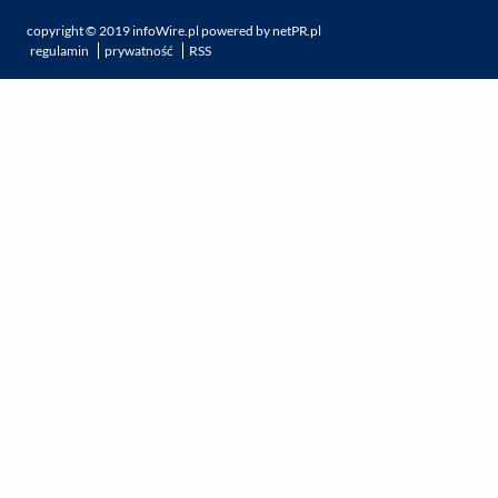
copyright ©
2019
infoWire.pl
powered by
netPR.pl
regulamin
prywatność
RSS