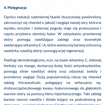
4. Pielęgnacja
Oprócz redukcji nadmiernej tkanki tłuszczowej powinniśmy
zatroszczyć się również o jakość i wygląd naszej cery, która w
wyniku mrozów i zmiennej pogody staje się przesuszona i
często przybiera ziemisty kolor. W odzyskaniu promiennej
skóry pomogą nawilżające zabiegi oraz kosmetyki
zawierające witaminy E i A, które wzmocnią barierę ochronną
naskórka, nawilżą skórę i pomogą w jej regeneracji.
Peelingi dermatologiczne, m.in. na bazie witaminy C, zielonej
herbaty czy mango, dostarczą dużej ilości antyoksydantów,
pomogą silnie nawilżyć skórę oraz odzyskać świeży i
promienny wygląd. Dużą popularnością cieszy się również
zabieg Intraceuticals, polegający na wtłaczaniu np.
drobnocząsteczkowego kwasu hialuronowego do głębokich
warstw skóry za pomocą tlenu hiperbarycznego. Taki zabieg
bardzo mocno nawilża i działa kojąco na podrażnioną po
zimie cerę - wyjaśnia Katarzyna Gładkowska z Kliniki Vesuna.