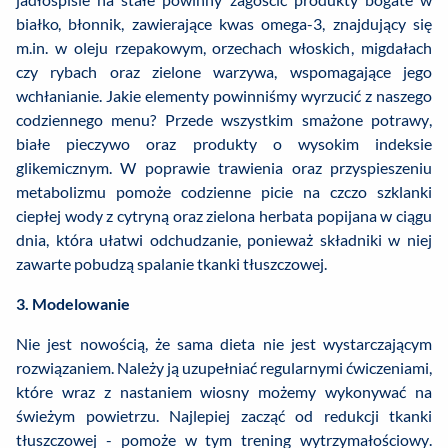
białko, błonnik, zawierające kwas omega-3, znajdujący się
m.in. w oleju rzepakowym, orzechach włoskich, migdałach
czy rybach oraz zielone warzywa, wspomagające jego
wchłanianie. Jakie elementy powinniśmy wyrzucić z naszego
codziennego menu? Przede wszystkim smażone potrawy,
białe pieczywo oraz produkty o wysokim indeksie
glikemicznym. W poprawie trawienia oraz przyspieszeniu
metabolizmu pomoże codzienne picie na czczo szklanki
ciepłej wody z cytryną oraz zielona herbata popijana w ciągu
dnia, która ułatwi odchudzanie, ponieważ składniki w niej
zawarte pobudzą spalanie tkanki tłuszczowej.
3. Modelowanie
Nie jest nowością, że sama dieta nie jest wystarczającym
rozwiązaniem. Należy ją uzupełniać regularnymi ćwiczeniami,
które wraz z nastaniem wiosny możemy wykonywać na
świeżym powietrzu. Najlepiej zacząć od redukcji tkanki
tłuszczowej - pomoże w tym trening wytrzymałościowy.