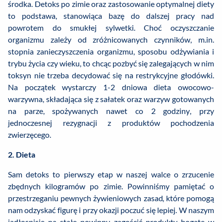
środka. Detoks po zimie oraz zastosowanie optymalnej diety
to podstawa, stanowiąca bazę do dalszej pracy nad
powrotem do smukłej sylwetki. Choć oczyszczanie
organizmu zależy od zróżnicowanych czynników, m.in.
stopnia zanieczyszczenia organizmu, sposobu odżywiania i
trybu życia czy wieku, to chcąc pozbyć się zalegających w nim
toksyn nie trzeba decydować się na restrykcyjne głodówki.
Na początek wystarczy 1-2 dniowa dieta owocowo-
warzywna, składająca się z sałatek oraz warzyw gotowanych
na parze, spożywanych nawet co 2 godziny, przy
jednoczesnej rezygnacji z produktów pochodzenia
zwierzęcego.
2. Dieta
Sam detoks to pierwszy etap w naszej walce o zrzucenie
zbędnych kilogramów po zimie. Powinniśmy pamiętać o
przestrzeganiu pewnych żywieniowych zasad, które pomogą
nam odzyskać figurę i przy okazji poczuć się lepiej. W naszym
jadłospisie na stałe powinny zagościć produkty bogate w