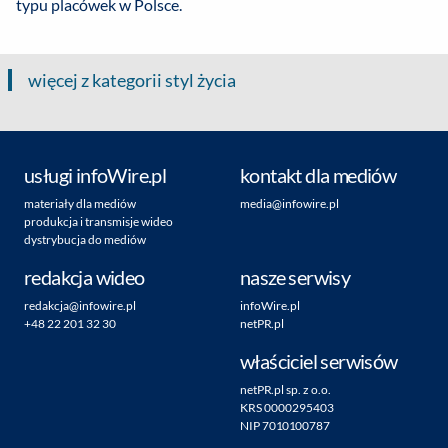
typu placówek w Polsce.
więcej z kategorii styl życia
usługi infoWire.pl
kontakt dla mediów
materiały dla mediów
media@infowire.pl
produkcja i transmisje wideo
dystrybucja do mediów
redakcja wideo
nasze serwisy
redakcja@infowire.pl
infoWire.pl
+48 22 201 32 30
netPR.pl
właściciel serwisów
netPR.pl sp. z o.o.
KRS 0000295403
NIP 7010100787