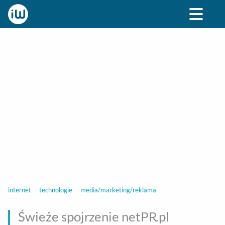
BIZNES
ROZRYWKA
SPOŁECZNE
STYL ŻY
internet
technologie
media/marketing/reklama
Świeże spojrzenie netPR.pl