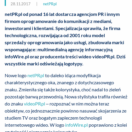
28.11.2017
|
netPR.pl
netPR.pl od ponad 16 lat dostarcza agencjom PR i
innym
firmom
oprogramowanie do komunikacji z mediami,
inwestorami i klientami. Specjalizacja sprawiła, że firma
technologiczna, rozwijająca od 2001 roku model
sprzedaży oprogramowania jako usługi, zbudowała marki
wspomagające: multimedialną agencję informacyjną
infoWire.pl oraz producenta treści wideo videoPR.pl. Dziś
wszystkie marki odświeżają logotypy.
Nowe logo
netPR.pl
to daleko idąca modyfikacja
charakterystycznego oka, znanego z dotychczasowego
znaku. Zmieniła się także kolorystyka, choć nadal to zieleń
pozostaje barwą przewodnią. Nowa stylistyka trafiła również
do znaku
videoPR.pl
– rozpoznać w nim można teraz
obiektyw, co jednoznacznie powinno nasuwać skojarzenia ze
studiem TV oraz bogatym zapleczem technologii
internetowego wideo. W logo
infoWire.pl
poprawiono z kolei
czytelność i nieznacznie kolorystykę.