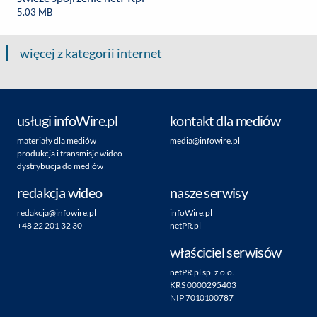
5.03 MB
więcej z kategorii internet
usługi infoWire.pl
kontakt dla mediów
materiały dla mediów
media@infowire.pl
produkcja i transmisje wideo
dystrybucja do mediów
redakcja wideo
nasze serwisy
redakcja@infowire.pl
infoWire.pl
+48 22 201 32 30
netPR.pl
właściciel serwisów
netPR.pl sp. z o.o.
KRS 0000295403
NIP 7010100787