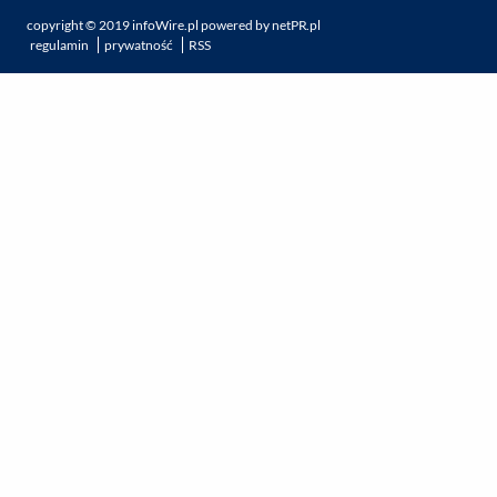
copyright ©
2019
infoWire.pl
powered by
netPR.pl
regulamin
prywatność
RSS