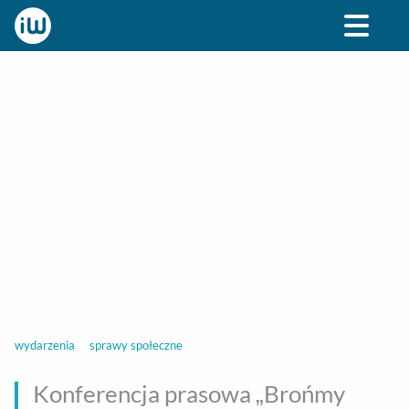
BIZNES
ROZRYWKA
SPOŁECZNE
STYL ŻY
wydarzenia
sprawy społeczne
Konferencja prasowa „Brońmy