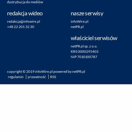
dystrybucja do mediów
redakcja wideo
nasze serwisy
redakcja@infowire.pl
infoWire.pl
+48 22 201 32 30
netPR.pl
właściciel serwisów
netPR.pl sp. z o.o.
KRS 0000295403
NIP 7010100787
copyright ©
2019
infoWire.pl
powered by
netPR.pl
regulamin
prywatność
RSS