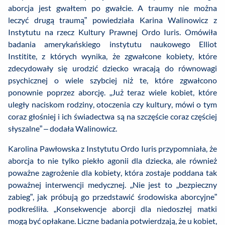
aborcja jest gwałtem po gwałcie. A traumy nie można
leczyć drugą traumą” powiedziała Karina Walinowicz z
Instytutu na rzecz Kultury Prawnej Ordo Iuris. Omówiła
badania amerykańskiego instytutu naukowego Elliot
Institite, z których wynika, że zgwałcone kobiety, które
zdecydowały się urodzić dziecko wracają do równowagi
psychicznej o wiele szybciej niż te, które zgwałcono
ponownie poprzez aborcję. „Już teraz wiele kobiet, które
uległy naciskom rodziny, otoczenia czy kultury, mówi o tym
coraz głośniej i ich świadectwa są na szczęście coraz częściej
słyszalne” – dodała Walinowicz.
Karolina Pawłowska z Instytutu Ordo Iuris przypomniała, że
aborcja to nie tylko piekło agonii dla dziecka, ale również
poważne zagrożenie dla kobiety, która zostaje poddana tak
poważnej interwencji medycznej. „Nie jest to „bezpieczny
zabieg”, jak próbują go przedstawić środowiska aborcyjne”
podkreśliła. „Konsekwencje aborcji dla niedoszłej matki
mogą być opłakane. Liczne badania potwierdzają, że u kobiet,