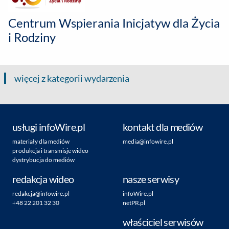
Centrum Wspierania Inicjatyw dla Życia
i Rodziny
więcej z kategorii wydarzenia
usługi infoWire.pl
kontakt dla mediów
materiały dla mediów
media@infowire.pl
produkcja i transmisje wideo
dystrybucja do mediów
redakcja wideo
nasze serwisy
redakcja@infowire.pl
infoWire.pl
+48 22 201 32 30
netPR.pl
właściciel serwisów