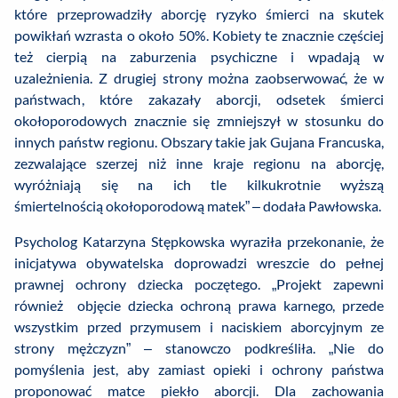
które przeprowadziły aborcję ryzyko śmierci na skutek
powikłań wzrasta o około 50%. Kobiety te znacznie częściej
też cierpią na zaburzenia psychiczne i wpadają w
uzależnienia. Z drugiej strony można zaobserwować, że w
państwach, które zakazały aborcji, odsetek śmierci
okołoporodowych znacznie się zmniejszył w stosunku do
innych państw regionu. Obszary takie jak Gujana Francuska,
zezwalające szerzej niż inne kraje regionu na aborcję,
wyróżniają się na ich tle kilkukrotnie wyższą
śmiertelnością okołoporodową matek” – dodała Pawłowska.
Psycholog Katarzyna Stępkowska wyraziła przekonanie, że
inicjatywa obywatelska doprowadzi wreszcie do pełnej
prawnej ochrony dziecka poczętego. „Projekt zapewni
również objęcie dziecka ochroną prawa karnego, przede
wszystkim przed przymusem i naciskiem aborcyjnym ze
strony mężczyzn” – stanowczo podkreśliła. „Nie do
pomyślenia jest, aby zamiast opieki i ochrony państwa
proponować matce piekło aborcji. Dla zachowania