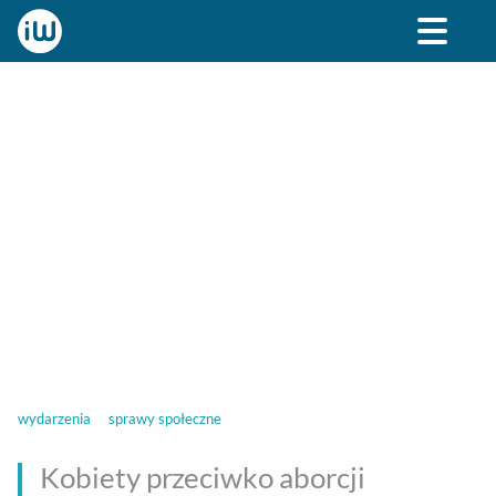
BIZNES
ROZRYWKA
SPOŁECZNE
STYL ŻY
wydarzenia
sprawy społeczne
Kobiety przeciwko aborcji