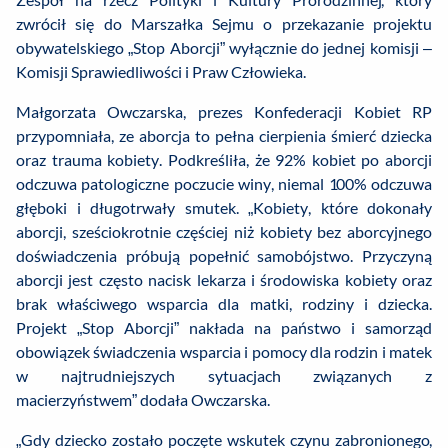
zwrócił się do Marszałka Sejmu o przekazanie projektu
obywatelskiego „Stop Aborcji” wyłącznie do jednej komisji –
Komisji Sprawiedliwości i Praw Człowieka.
Małgorzata Owczarska, prezes Konfederacji Kobiet RP
przypomniała, ze aborcja to pełna cierpienia śmierć dziecka
oraz trauma kobiety. Podkreśliła, że 92% kobiet po aborcji
odczuwa patologiczne poczucie winy, niemal 100% odczuwa
głęboki i długotrwały smutek. „Kobiety, które dokonały
aborcji, sześciokrotnie częściej niż kobiety bez aborcyjnego
doświadczenia próbują popełnić samobójstwo. Przyczyną
aborcji jest często nacisk lekarza i środowiska kobiety oraz
brak właściwego wsparcia dla matki, rodziny i dziecka.
Projekt „Stop Aborcji” nakłada na państwo i samorząd
obowiązek świadczenia wsparcia i pomocy dla rodzin i matek
w najtrudniejszych sytuacjach związanych z
macierzyństwem” dodała Owczarska.
„Gdy dziecko zostało poczęte wskutek czynu zabronionego,