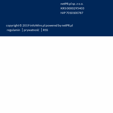
netPR.pl sp. z o.o.
KRS 0000295403
NIP 7010100787
copyright ©
2019
infoWire.pl
powered by
netPR.pl
regulamin
prywatność
RSS