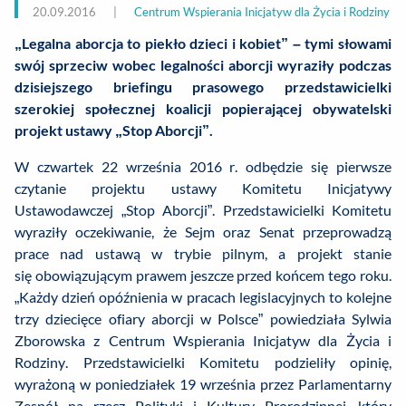
20.09.2016
|
Centrum Wspierania Inicjatyw dla Życia i Rodziny
„Legalna aborcja to piekło dzieci i kobiet” – tymi słowami
swój sprzeciw wobec legalności aborcji wyraziły podczas
dzisiejszego briefingu prasowego przedstawicielki
szerokiej społecznej koalicji popierającej obywatelski
projekt ustawy „Stop Aborcji”.
W czwartek 22 września 2016 r. odbędzie się pierwsze
czytanie projektu ustawy Komitetu Inicjatywy
Ustawodawczej „Stop Aborcji”. Przedstawicielki Komitetu
wyraziły oczekiwanie, że Sejm oraz Senat przeprowadzą
prace nad ustawą w trybie pilnym, a projekt stanie
się obowiązującym prawem jeszcze przed końcem tego roku.
„Każdy dzień opóźnienia w pracach legislacyjnych to kolejne
trzy dziecięce ofiary aborcji w Polsce” powiedziała Sylwia
Zborowska z Centrum Wspierania Inicjatyw dla Życia i
Rodziny. Przedstawicielki Komitetu podzieliły opinię,
wyrażoną w poniedziałek 19 września przez Parlamentarny
Zespół na rzecz Polityki i Kultury Prorodzinnej, który