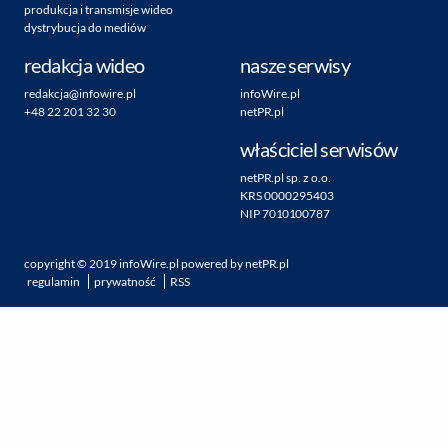
produkcja i transmisje wideo
dystrybucja do mediów
redakcja wideo
nasze serwisy
redakcja@infowire.pl
infoWire.pl
+48 22 201 32 30
netPR.pl
właściciel serwisów
netPR.pl sp. z o.o.
KRS 0000295403
NIP 7010100787
copyright ©
2019
infoWire.pl
powered by
netPR.pl
regulamin
prywatność
RSS