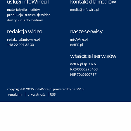
usługi infoWire.pl
kontakt dla mediów
materiały dla mediów
media@infowire.pl
produkcja i transmisje wideo
dystrybucja do mediów
redakcja wideo
nasze serwisy
redakcja@infowire.pl
infoWire.pl
+48 22 201 32 30
netPR.pl
właściciel serwisów
netPR.pl sp. z o.o.
KRS 0000295403
NIP 7010100787
copyright ©
2019
infoWire.pl
powered by
netPR.pl
regulamin
prywatność
RSS