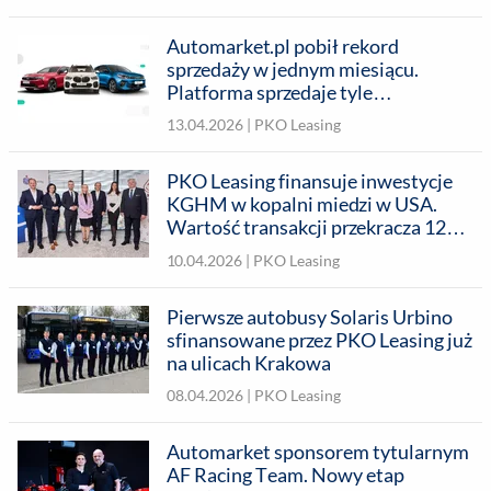
się do 4 mld zł finansowania
Automarket.pl pobił rekord
sprzedaży w jednym miesiącu.
Platforma sprzedaje tyle
samochodów, co czołówka polskich
13.04.2026 |
PKO Leasing
dealerów
PKO Leasing finansuje inwestycje
KGHM w kopalni miedzi w USA.
Wartość transakcji przekracza 120
mln USD
10.04.2026 |
PKO Leasing
Pierwsze autobusy Solaris Urbino
sfinansowane przez PKO Leasing już
na ulicach Krakowa
08.04.2026 |
PKO Leasing
Automarket sponsorem tytularnym
AF Racing Team. Nowy etap