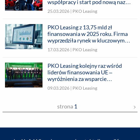
współpracy i start pod nową nazwą
w sezonie 2026
25.03.2026 |
PKO Leasing
PKO Leasing z 13,75 mld zł
finansowania w 2025 roku. Firma
wyprzedziła rynek w kluczowym
segmencie automotive
17.03.2026 |
PKO Leasing
PKO Leasing kolejny raz wśród
liderów finansowania UE –
wyróżnienia za wsparcie
agrobiznesu
09.03.2026 |
PKO Leasing
strona
1