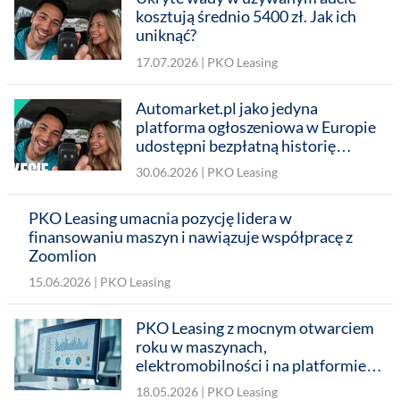
kosztują średnio 5400 zł. Jak ich
uniknąć?
17.07.2026 |
PKO Leasing
Automarket.pl jako jedyna
platforma ogłoszeniowa w Europie
udostępni bezpłatną historię
pojazdu – w partnerstwie
30.06.2026 |
PKO Leasing
technologicznym z autoDNA
PKO Leasing umacnia pozycję lidera w
finansowaniu maszyn i nawiązuje współpracę z
Zoomlion
15.06.2026 |
PKO Leasing
PKO Leasing z mocnym otwarciem
roku w maszynach,
elektromobilności i na platformie
Automarket.pl. Lider rynku zbliżył
18.05.2026 |
PKO Leasing