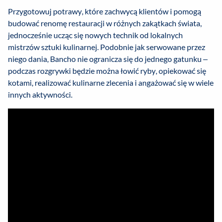
Przygotowuj potrawy, które zachwycą klientów i pomogą
budować renomę restauracji w różnych zakątkach świata,
jednocześnie ucząc się nowych technik od lokalnych
mistrzów sztuki kulinarnej. Podobnie jak serwowane przez
niego dania, Bancho nie ogranicza się do jednego gatunku –
podczas rozgrywki będzie można łowić ryby, opiekować się
kotami, realizować kulinarne zlecenia i angażować się w wiele
innych aktywności.