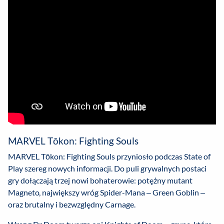
MARVEL Tōkon: Fighting Souls
MARVEL Tōkon: Fighting Souls przyniosło podczas State of
Play szereg nowych informacji. Do puli grywalnych postaci
gry dołączają trzej nowi bohaterowie: potężny mutant
Magneto, największy wróg Spider-Mana – Green Goblin –
oraz brutalny i bezwzględny Carnage.