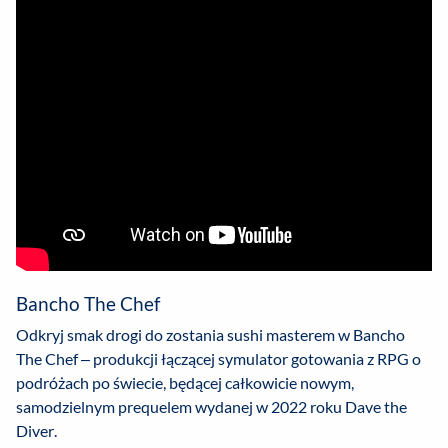
Bancho The Chef
Odkryj smak drogi do zostania sushi masterem w Bancho
The Chef – produkcji łączącej symulator gotowania z RPG o
podróżach po świecie, będącej całkowicie nowym,
samodzielnym prequelem wydanej w 2022 roku Dave the
Diver.