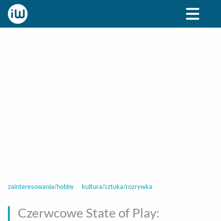
BIZNES
ROZRYWKA
SPOŁECZNE
STYL ŻY
zainteresowania/hobby
kultura/sztuka/rozrywka
Czerwcowe State of Play: