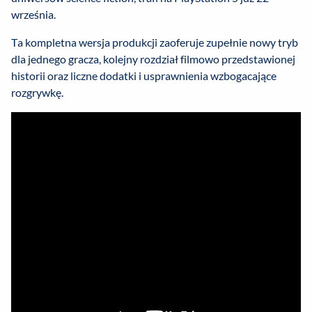
września.
Ta kompletna wersja produkcji zaoferuje zupełnie nowy tryb
dla jednego gracza, kolejny rozdział filmowo przedstawionej
historii oraz liczne dodatki i usprawnienia wzbogacające
rozgrywkę.