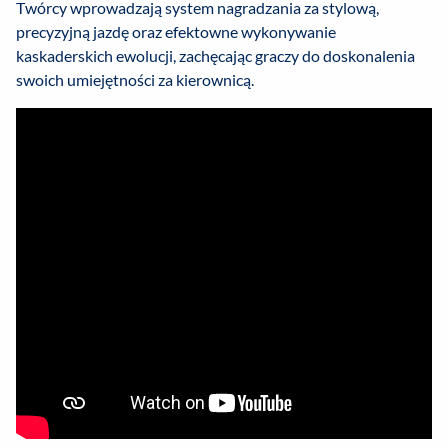
Twórcy wprowadzają system nagradzania za stylową,
precyzyjną jazdę oraz efektowne wykonywanie
kaskaderskich ewolucji, zachęcając graczy do doskonalenia
swoich umiejętności za kierownicą.