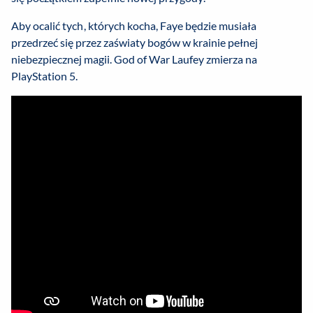
Aby ocalić tych, których kocha, Faye będzie musiała
przedrzeć się przez zaświaty bogów w krainie pełnej
niebezpiecznej magii. God of War Laufey zmierza na
PlayStation 5.