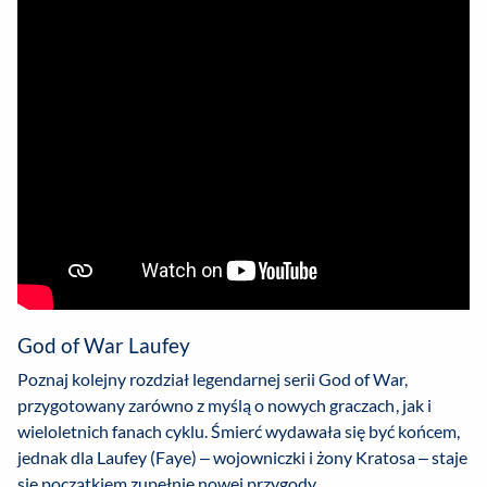
God of War Laufey
Poznaj kolejny rozdział legendarnej serii God of War,
przygotowany zarówno z myślą o nowych graczach, jak i
wieloletnich fanach cyklu. Śmierć wydawała się być końcem,
jednak dla Laufey (Faye) – wojowniczki i żony Kratosa – staje
się początkiem zupełnie nowej przygody.