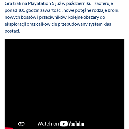
Gra trafi na PlayStation 5 już w październiku i zaoferuje
ponad 100 godzin zawartości, nowe potężne rodzaje broni,
nowych bossów i przeciwników, kolejne obszary do
eksploracji oraz całkowicie przebudowany system klas
postaci.